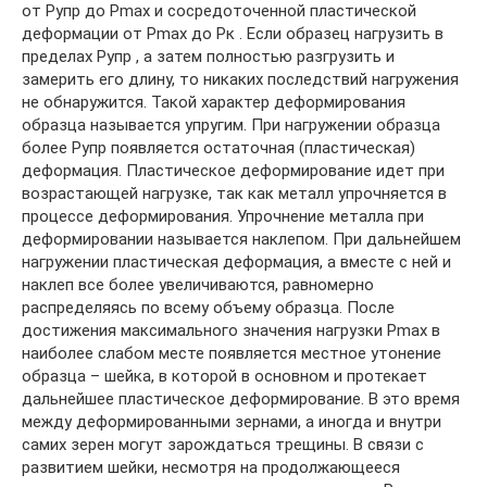
от Рупр до Рmax и сосредоточенной пластической
деформации от Рmax до Рк . Если образец нагрузить в
пределах Рупр , а затем полностью разгрузить и
замерить его длину, то никаких последствий нагружения
не обнаружится. Такой характер деформирования
образца называется упругим. При нагружении образца
более Рупр появляется остаточная (пластическая)
деформация. Пластическое деформирование идет при
возрастающей нагрузке, так как металл упрочняется в
процессе деформирования. Упрочнение металла при
деформировании называется наклепом. При дальнейшем
нагружении пластическая деформация, а вместе с ней и
наклеп все более увеличиваются, равномерно
распределяясь по всему объему образца. После
достижения максимального значения нагрузки Рmax в
наиболее слабом месте появляется местное утонение
образца – шейка, в которой в основном и протекает
дальнейшее пластическое деформирование. В это время
между деформированными зернами, а иногда и внутри
самих зерен могут зарождаться трещины. В связи с
развитием шейки, несмотря на продолжающееся