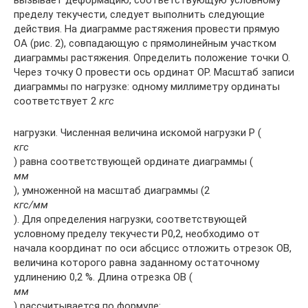
вызывает деформацию, соответствующую условному
пределу текучести, следует выполнить следующие
действия. На диаграмме растяжения провести прямую
ОА (рис. 2), совпадающую с прямолинейным участком
диаграммы растяжения. Определить положение точки О.
Через точку О провести ось ординат ОР. Масштаб записи
диаграммы по нагрузке: одному миллиметру ординаты
соответствует 2
кгс
нагрузки. Численная величина искомой нагрузки Р (
кгс
) равна соответствующей ординате диаграммы (
мм
), умноженной на масштаб диаграммы (2
кгс/мм
). Для определения нагрузки, соответствующей
условному пределу текучести Р0,2, необходимо от
начала координат по оси абсцисс отложить отрезок ОВ,
величина которого равна заданному остаточному
удлинению 0,2 %. Длина отрезка ОВ (
мм
) рассчитывается по формуле: