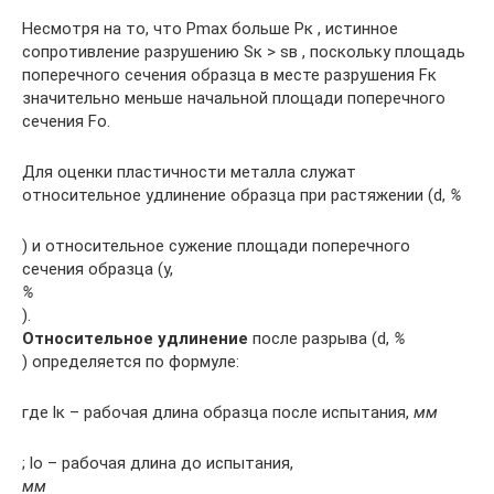
Несмотря на то, что Рmax больше Рк , истинное
сопротивление разрушению Sк > sв , поскольку площадь
поперечного сечения образца в месте разрушения Fк
значительно меньше начальной площади поперечного
сечения Fо.
Для оценки пластичности металла служат
относительное удлинение образца при растяжении (d,
%
) и относительное сужение площади поперечного
сечения образца (y,
%
).
Относительное удлинение
после разрыва (d,
%
) определяется по формуле:
где lк – рабочая длина образца после испытания,
мм
; lо – рабочая длина до испытания,
мм