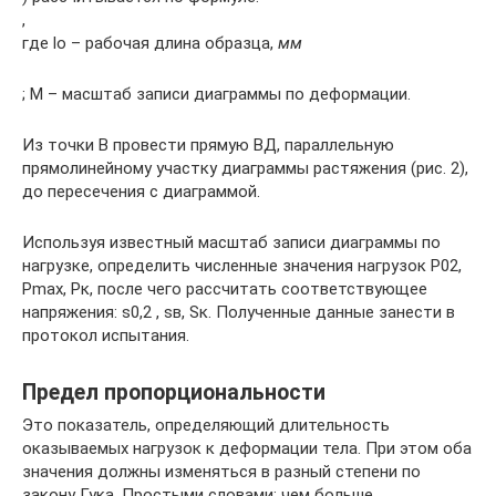
,
где lо – рабочая длина образца,
мм
; М – масштаб записи диаграммы по деформации.
Из точки В провести прямую ВД, параллельную
прямолинейному участку диаграммы растяжения (рис. 2),
до пересечения с диаграммой.
Используя известный масштаб записи диаграммы по
нагрузке, определить численные значения нагрузок Р02,
Рmах, Рк, после чего рассчитать соответствующее
напряжения: s0,2 , sв, Sк. Полученные данные занести в
протокол испытания.
Предел пропорциональности
Это показатель, определяющий длительность
оказываемых нагрузок к деформации тела. При этом оба
значения должны изменяться в разный степени по
закону Гука. Простыми словами: чем больше