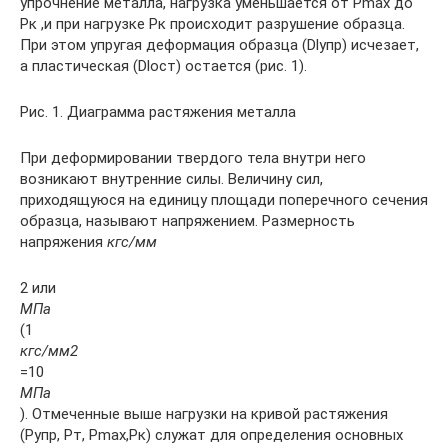
упрочнение металла, нагрузка уменьшается от Рmax до
Рк ,и при нагрузке Рк происходит разрушение образца.
При этом упругая деформация образца (Dlупр) исчезает,
а пластическая (Dlост) остается (рис. 1).
Рис. 1. Диаграмма растяжения металла
При деформировании твердого тела внутри него
возникают внутренние силы. Величину сил,
приходящуюся на единицу площади поперечного сечения
образца, называют напряжением. Размерность
напряжения
кгс/мм
2 или
МПа
(1
кгс/мм2
=10
МПа
). Отмеченные выше нагрузки на кривой растяжения
(Рупр, Рт, Рmax,Рк) служат для определения основных