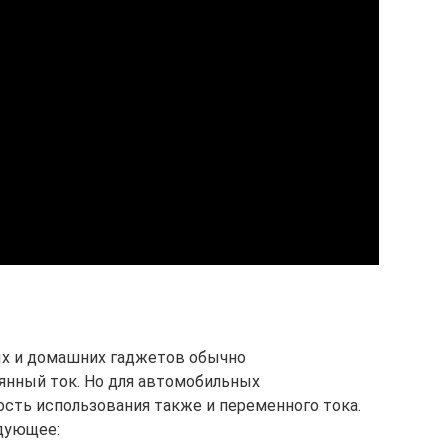
х и домашних гаджетов обычно
янный ток. Но для автомобильных
сть использования также и переменного тока.
едующее: