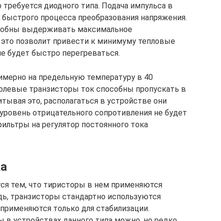
р требуется диодного типа. Подача импульса в
т быстрого процесса преобразования напряжения.
собны выдерживать максимальное
е это позволит привести к минимуму тепловые
не будет быстро перегреваться.
имерно на предельную температуру в 40
 Полевые транзисторы ток способны пропускать в
итывая это, располагаться в устройстве они
 уровень отрицательного сопротивления не будет
ильтры на регулятор постоянного тока
ка
тся тем, что тиристоры в нем применяются
едь, транзисторы стандартно используются
 применяются только для стабилизации.
в устройствах данного типа можно, но редко.