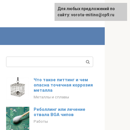
Для любых предложений по
сайту: vorota-mitino@cp9.ru
Поиск:
Что такое питтинг и чем
опасна точечная коррозия
металла
Металлы и сплавы
Реболлинг или лечение
отвала BGA чипов
Работы