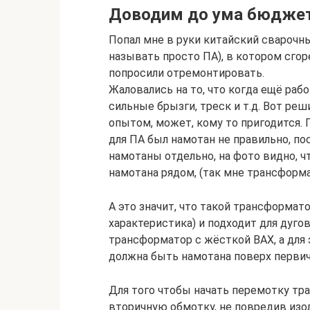
Доводим до ума бюдже
Попал мне в руки китайский сварочн
называть просто ПА), в котором сго
попросили отремонтировать.
Жаловались на то, что когда ещё раб
сильные брызги, треск и т.д. Вот реши
опытом, может, кому то пригодится. 
для ПА был намотан не правильно, по
намотаны отдельно, на фото видно, ч
намотана рядом, (так мне трансформа
А это значит, что такой трансформа
характеристика) и подходит для дугов
трансформатор с жёсткой ВАХ, а для
должна быть намотана поверх первич
Для того чтобы начать перемотку тр
вторичную обмотку, не повредив изо