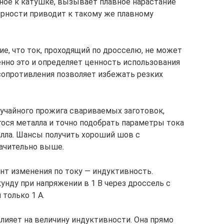
ное к катушке, вызывает плавное нарастание
ярности приводит к такому же плавному
е, что ток, проходящий по дросселю, не может
енно это и определяет ценность использования
сопротивления позволяет избежать резких
лучайного прожига свариваемых заготовок,
ся металла и точно подобрать параметры тока
алла. Шансы получить хороший шов с
ачительно выше.
т изменения по току — индуктивность.
екунду при напряжении в 1 В через дроссель с
только 1 А.
лияет на величину индуктивности. Она прямо