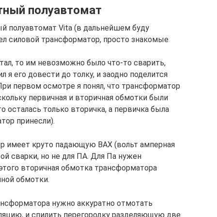
тный полуавтомат
ый полуавтомат Vita (в дальнейшем буду
рел силовой трансформатор, просто знакомые
отал, то им невозможно было что-то сварить,
л я его довести до толку, и заодно поделится
При первом осмотре я понял, что трансформатор
скольку первичная и вторичная обмотки были
то осталась только вторичка, а первичка была
тор принесли).
тор имеет круто падающую ВАХ (вольт амперная
ой сварки, но не для ПА. Для Па нужен
 этого вторичная обмотка трансформатора
ной обмотки.
ансформатора нужно аккуратно отмотать
ляцию, и спилить перегородку разделяющую две