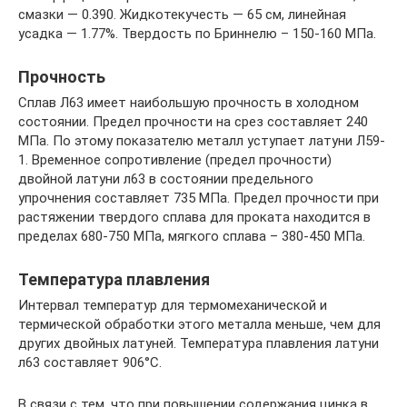
смазки — 0.390. Жидкотекучесть — 65 см, линейная
усадка — 1.77%. Твердость по Бриннелю – 150-160 МПа.
Прочность
Сплав Л63 имеет наибольшую прочность в холодном
состоянии. Предел прочности на срез составляет 240
МПа. По этому показателю металл уступает латуни Л59-
1. Временное сопротивление (предел прочности)
двойной латуни л63 в состоянии предельного
упрочнения составляет 735 МПа. Предел прочности при
растяжении твердого сплава для проката находится в
пределах 680-750 МПа, мягкого сплава – 380-450 МПа.
Температура плавления
Интервал температур для термомеханической и
термической обработки этого металла меньше, чем для
других двойных латуней. Температура плавления латуни
л63 составляет 906°С.
В связи с тем, что при повышении содержания цинка в