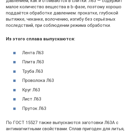
давлением, как и отливаются в слитки. Л63 — содержит
малое количество вещества в b-фазе, поэтому хорошо
поддаётся обработке давлением: прокатке, глубокой
вытяжке, чеканке, волочению, изгибу без серьёзных
последствий, при соблюдении режима обработки.
Из этого сплава выпускаются:
Лента Л63
Плита Л63
Труба Л63
Проволока Л63
Круг Л63
Лист Л63
Пруток Л63
По ГОСТ 15527 также выпускаются заготовки Л63А с
антимагнитными свойствами. Сплав пригоден для литья,