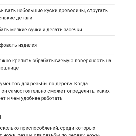
сывать небольшие куски древесины, стругать
енькие детали
ать мелкие сучки и делать засечки
фовать изделия
ежно крепить обрабатываемую поверхность на
лешнице
ментов для резьбы по дереву. Когда
 он самостоятельно сможет определить, каких
ет и чем удобнее работать.
й
сколько приспособлений, среди которых
ножи, резцы для резьбы по дереву, ножи-