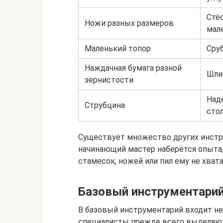
Стё
Ножи разных размеров
мал
Маленький топор
Сруб
Наждачная бумага разной
Шли
зернистости
Над
Струбцина
сто
Существует множество других инстру
начинающий мастер наберётся опыта,
стамесок, ножей или пил ему не хвата
Базовый инструментари
В базовый инструментарий входит не
специалисты прежде всего выделяют 