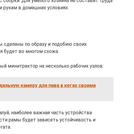
 сборки. Для умелого хозяина не составит труда
 рукам в домашних условиях.
ы сделаны по образу и подобию своих
я будет во многом схожа.
ый минитрактор на несколько рабочих узлов:
дильную камеру для пива в кегах своими
алуй, наиболее важная часть устройства
ости рамы будет зависеть устойчивость и
гата.