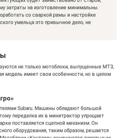
ектующих будет заимствовано от старой,
ому затраты на изготовление минимальны.
оработать со сваркой рамы и настройке
ьского умельца это привычное дело, не
ты
ьзуются не только мотоблоки, выпущенные МТЗ,
ая модель имеет свои особенности, но в целом
Агро»
телями Subaru. Машины обладают большой
тому переделка их в минитрактор упрощает
марки поставляется сцепной механизм. Он
сного оборудования, таким образом, решается
. Мотоблоки «Кентавр» оснащаются дизельным