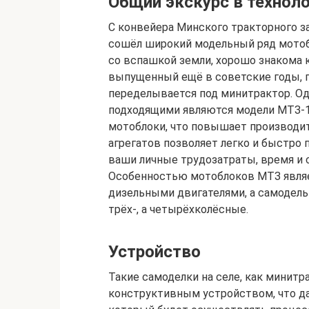
Общий экскурс в технол
С конвейера Минского тракторного з
сошёл широкий модельный ряд мотобл
со вспашкой земли, хорошо знакома 
выпущенный ещё в советские годы, по
переделывается под минитрактор. О
подходящими являются модели МТЗ-1
мотоблоки, что повышает производит
агрегатов позволяет легко и быстро 
ваши личные трудозатраты, время и 
Особенностью мотоблоков МТЗ являе
дизельными двигателями, а самодель
трёх-, а четырёхколёсные.
Устройство
Такие самоделки на селе, как минит
конструктивным устройством, что д