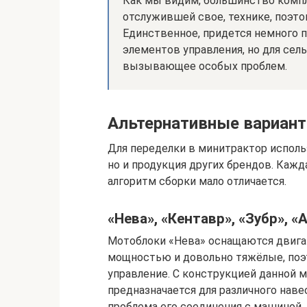
Как мы видим, большинство компл
отслужившей свое, технике, поэт
Единственное, придется немного п
элементов управления, но для сел
вызывающее особых проблем.
Альтернативные вариан
Для переделки в минитрактор испол
но и продукция других брендов. Кажд
алгоритм сборки мало отличается.
«Нева», «Кентавр», «Зубр», «
Мотоблоки «Нева» оснащаются двига
мощностью и довольно тяжёлые, поэ
управление. С конструкцией данной 
предназначается для различного наве
проблема его соединения с машиной