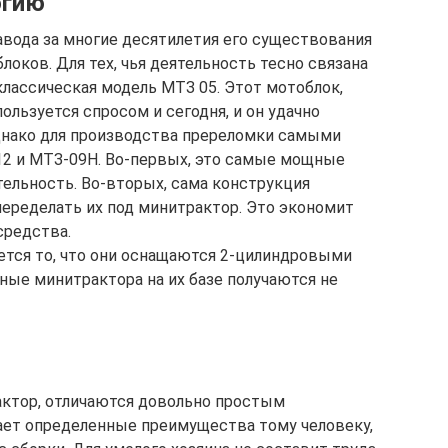
огию
авода за многие десятилетия его существования
оков. Для тех, чья деятельность тесно связана
классическая модель МТЗ 05. Этот мотоблок,
льзуется спросом и сегодня, и он удачно
днако для производства пререломки самыми
2 и МТЗ-09Н. Во-первых, это самые мощные
ельность. Во-вторых, сама конструкция
переделать их под минитрактор. Это экономит
средства.
тся то, что они оснащаются 2-цилиндровыми
ные минитрактора на их базе получаются не
рактор, отличаются довольно простым
ает определенные преимущества тому человеку,