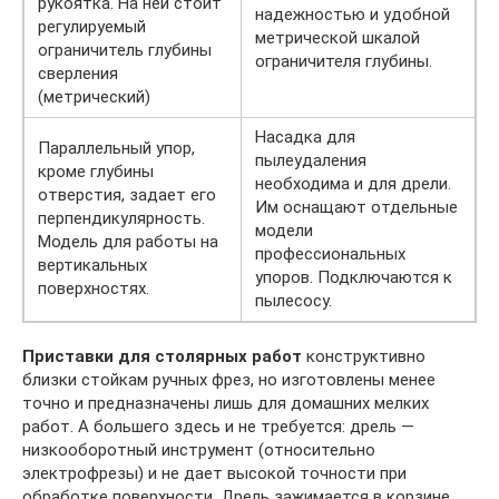
рукоятка. На ней стоит
надежностью и удобной
регулируемый
метрической шкалой
ограничитель глубины
ограничителя глубины.
сверления
(метрический)
Насадка для
Параллельный упор,
пылеудаления
кроме глубины
необходима и для дрели.
отверстия, задает его
Им оснащают отдельные
перпендикулярность.
модели
Модель для работы на
профессиональных
вертикальных
упоров. Подключаются к
поверхностях.
пылесосу.
Приставки для столярных работ
конструктивно
близки стойкам ручных фрез, но изготовлены менее
точно и предназначены лишь для домашних мелких
работ. А большего здесь и не требуется: дрель —
низкооборотный инструмент (относительно
электрофрезы) и не дает высокой точности при
обработке поверхности. Дрель зажимается в корзине,