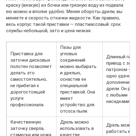
краску (вязкую) из бочки или грязную воду из подвала
ею можно и вполне удобно. Меняя обороты дрели, вы
меняете и скорость откачки жидкости. Как правило,
весь корпус такой приставки — пластмассовый: срок
службы небольшой, зато и цена низкая.
Пазы для
Приставка для
угловых
Длинный гибк
заточки дисковых
соединений
привод с за
полотен позволяет
можно выбирать
патроном — 
делать это
и дрелью,
одно удачное
самостоятельно,
оснастив ее
дополнение д
не прибегая к
специальной
дрели. Он ра
дорогостоящей
приставкой. Она
с любыми
услуге
имеет
насадками.
профессионала.
устройство для
отсоса пыли.
Качественную
Дрель можно
Дрель может
заточку сверла,
использовать в
работать как
стамески или ножа
качестве