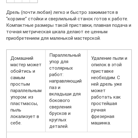
Дрель (почти любая) легко и быстро зажимается в
“корзине” стойки и сверлильный станок готов к работе.
Компактные размеры такой приставки, плавная подача и
точная метрическая шкала делают ее ценным
приобретением для маленькой мастерской.
Параллельный
Домашний
Удаление пыли и
упор для
мастер может
опилок в этой
столярных
обойтись и
приставке
работ:
самым
необходим. С
направляющий
простым
ней дрель уже
паз и
параллельным
может
вкладыши для
упором: из
работать как
бокового
пластмассы,
простейшая
сверления
пыль
ручная
брусков и
локализует в
фрезерная
круглых
себе.
машинка.
деталей.