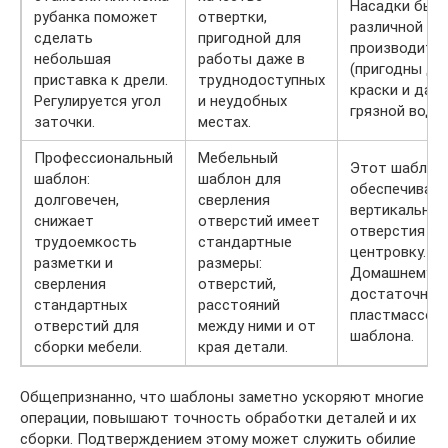
Насадки быв
рубанка поможет
отвертки,
различной
сделать
пригодной для
производите
небольшая
работы даже в
(пригодны дл
приставка к дрели.
труднодоступных
краски и даж
Регулируется угол
и неудобных
грязной воды)
заточки.
местах.
Профессиональный
Мебельный
Этот шаблон
шаблон:
шаблон для
обеспечивае
долговечен,
сверления
вертикальнос
снижает
отверстий имеет
отверстия и 
трудоемкость
стандартные
центровку.
разметки и
размеры:
Домашнему м
сверления
отверстий,
достаточно 
стандартных
расстояний
пластмассов
отверстий для
между ними и от
шаблона.
сборки мебели.
края детали.
Общепризнанно, что шаблоны заметно ускоряют многие
операции, повышают точность обработки деталей и их
сборки. Подтверждением этому может служить обилие