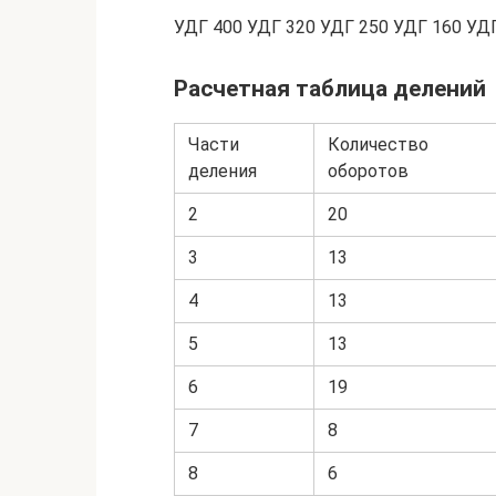
УДГ 400 УДГ 320 УДГ 250 УДГ 160 УД
Расчетная таблица делений
Части
Количество
деления
оборотов
2
20
3
13
4
13
5
13
6
19
7
8
8
6