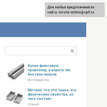
Для любых предложений по
сайту: vorota-mitino@cp9.ru
Поиск:
Купил флюсовую
проволоку, а варить ею
без газа нельзя
Инструменты
Металл: что это такое, его
физические свойства, из
чего состоит
Станки