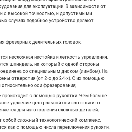
рудования для эксплуатации. В зависимости от
и с высокой точностью, и допустимыми
рых случаях подобное устройство делают
я фрезерных делительных головок:
ся несложная настойка и легкость управления.
ся шпиндель, на который с одной стороны
 соединена со специальным диском (лимбом). На
ены отверстия (от 2-х до 24-х). С их помощью
 относительно оси фрезерования;
 происходит с помощью рукоятки. Чем больше
ьнее удаление центральной оси заготовки от
няется для изготовления сложных деталей;
 собой сложный технологический комплекс,
тся как с помощью числа переключения рукояти,