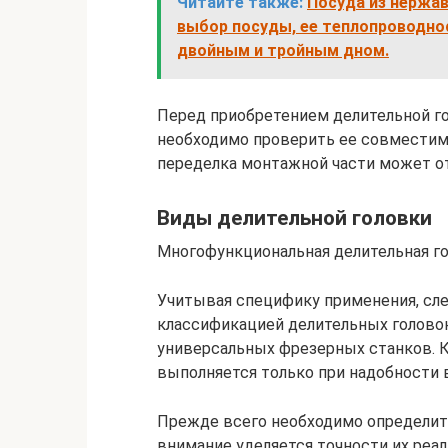
Читайте также:
Посуда из нержав
выбор посуды, ее теплопроводно
двойным и тройным дном.
Перед приобретением делительной го
необходимо проверить ее совместим
переделка монтажной части может от
Виды делительной головки
Многофункциональная делительная г
Учитывая специфику применения, сле
классификацией делительных головок
универсальных фрезерных станков. 
выполняется только при надобности 
Прежде всего необходимо определить
внимание уделяется точности их реа