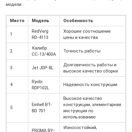
модели:
Место
Модель
Особенность
RedVerg
Хорошее соотношение
1
RD-4113
цены и качества
Калибр
2
Точность работы
СС-13/400А
Долговечность работы и
3
Jet JDP-8L
высокое качество сборки
Ryobi
4
Надежность конструкции
RDP102L
Высокое качество
Einhell BT-
конструкции, элементарная
5
BD 701
инструкция по
использованию
Износостойкий,
PROMA BY-