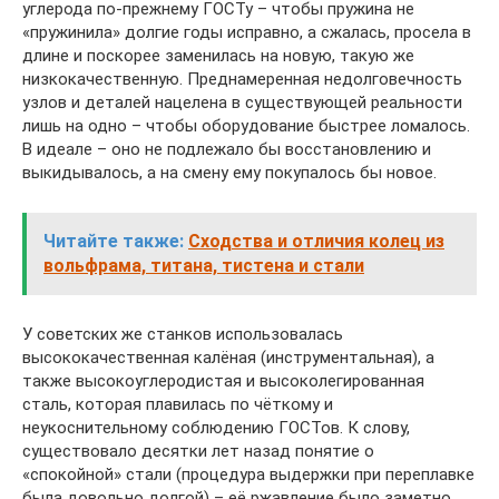
углерода по-прежнему ГОСТу – чтобы пружина не
«пружинила» долгие годы исправно, а сжалась, просела в
длине и поскорее заменилась на новую, такую же
низкокачественную. Преднамеренная недолговечность
узлов и деталей нацелена в существующей реальности
лишь на одно – чтобы оборудование быстрее ломалось.
В идеале – оно не подлежало бы восстановлению и
выкидывалось, а на смену ему покупалось бы новое.
Читайте также:
Сходства и отличия колец из
вольфрама, титана, тистена и стали
У советских же станков использовалась
высококачественная калёная (инструментальная), а
также высокоуглеродистая и высоколегированная
сталь, которая плавилась по чёткому и
неукоснительному соблюдению ГОСТов. К слову,
существовало десятки лет назад понятие о
«спокойной» стали (процедура выдержки при переплавке
была довольно долгой) – её ржавление было заметно