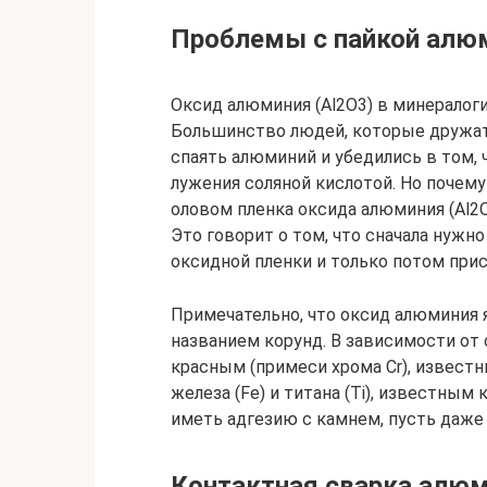
Проблемы с пайкой алю
Оксид алюминия (Al2O3) в минералоги
Большинство людей, которые дружат 
спаять алюминий и убедились в том,
лужения соляной кислотой. Но почем
оловом пленка оксида алюминия (Al2O
Это говорит о том, что сначала нуж
оксидной пленки и только потом прист
Примечательно, что оксид алюминия
названием корунд. В зависимости от
красным (примеси хрома Cr), известн
железа (Fe) и титана (Ti), известным
иметь адгезию с камнем, пусть даже
Контактная сварка алюм