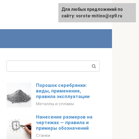
Для любых предложений по
сайту: vorota-mitino@cp9.ru
Поиск:
Порошок серебрянки:
виды, применение,
правила эксплуатации
Металлы и сплавы
Нанесение размеров на
чертежах — правила и
примеры обозначений
Станки