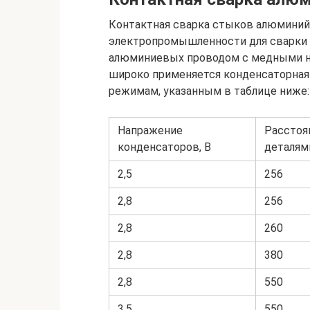
Контактная сварка стыков алюминий
электропромышленности для сварки
алюминиевых проводом с медными н
широко применяется конденсаторная
режимам, указанным в таблице ниже:
Напражение
Расстоя
конденсаторов, В
деталям
2,5
256
2,8
256
2,8
260
2,8
380
2,8
550
3,5
550