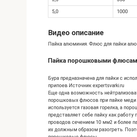
5,0
1000
Видео описание
Пайка алюминия. Флюс для пайки алю
Пайка порошковыми флюса
Бура предназначена для пайки с исп
припоев Источник expertsvarki.ru
Еще одна возможность нейтрализоват
порошковых флюсов при пайке меди с
используется газовая горелка, а по
представляет себе пайку как работу п
проводов сечением 10 мм2 и более па
их должным образом разогреть. Поэт
порошковые флюсы.