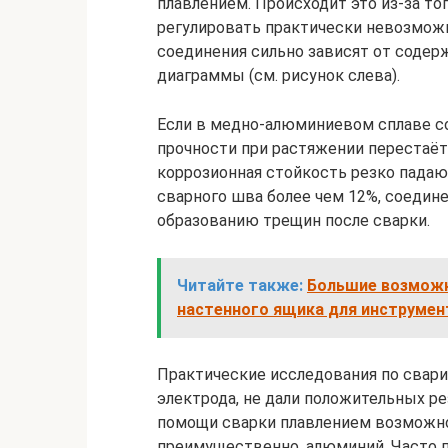
плавлением. Происходит это из-за то
регулировать практически невозможн
соединения сильно зависят от содерж
диаграммы (см. рисунок слева).
Если в медно-алюминиевом сплаве с
прочности при растяжении перестаёт 
коррозионная стойкость резко падаю
сварного шва более чем 12%, соедин
образованию трещин после сварки.
Читайте также:
Большие возможн
настенного ящика для инструмен
Практические исследования по свар
электрода, не дали положительных р
помощи сварки плавлением возможно в
преимущественно, алюминий. Часто п