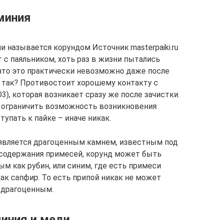
миния
и называется корундом Источник masterpaiki.ru
с паяльником, хоть раз в жизни пытались
 что это практически невозможно даже после
у так? Противостоит хорошему контакту с
3), которая возникает сразу же после зачистки.
но ограничить возможность возникновения
упать к пайке – иначе никак.
 является драгоценным камнем, известным под
 содержания примесей, корунд может быть
ым как рубин, или синим, где есть примеси
 как сапфир. То есть припой никак не может
 драгоценным.
иния и меди