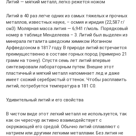
Литий — мягкий металл, легко режется ножом
Литий в 40 раз легче одних из самых тяжелых и прочных
металлов, известных науке, – осмия и иридия (22,587 г/
см3). Молярная масса лития — 6,941 г/моль. Порядковый
номер в таблице Менделеева – 3. Литий был выделен из
минерала петалита шведским химиком Иоганном
Арфведсоном в 1817 году. В природе литий встречается
преимущественно в составе горных пород (примерно 21
грамм на тонну). Спустя семь лет литий впервые
синтезировали лабораторным путем. Внешне этот
пластичный и мягкий металл напоминает лед и даже
имеет схожий серебристый оттенок. Чтобы расплавить
литий, потребуется температура в 181 C0.
Удивительный литий и его свойства
В чистом виде этот легкий металл не используется, так
как он чересчур активно взаимодействует с
окружающей его средой. Обычно литий сплавляют с
натрием или другими легкими металлами. Без лития не