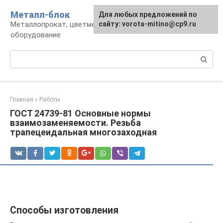
Перейти
Металл-блок
Для любых предложений по
к
Металлопрокат, цветмет, обработка и
сайту: vorota-mitino@cp9.ru
контенту
оборудование
Поиск:
Главная
»
Работы
ГОСТ 24739-81 Основные нормы
взаимозаменяемости. Резьба
трапецеидальная многозаходная
Способы изготовления