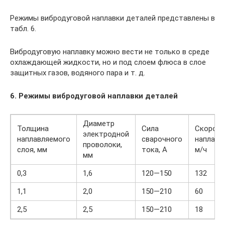
Режимы вибродуговой наплавки деталей представлены в
табл. 6.
Вибродуговую наплавку можно вести не только в среде
охлаждающей жидкости, но и под слоем флюса в слое
защитных газов, водяного пара и т. д.
6. Режимы вибродуговой наплавки деталей
Диаметр
Толщина
Сила
Скорос
электродной
наплавляемого
сварочного
наплавки
проволоки,
слоя, мм
тока, А
м/ч
мм
0,3
1,6
120—150
132
1,1
2,0
150—210
60
2,5
2,5
150—210
18