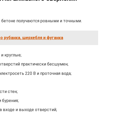
 бетоне получаются ровными и точными.
о рубанка, шерхебля и фуганка
и круглые;
 отверстий практически бесшумен;
электросеть 220 В и проточная вода;
сти стен;
 бурения;
а входе и выходе отверстий;