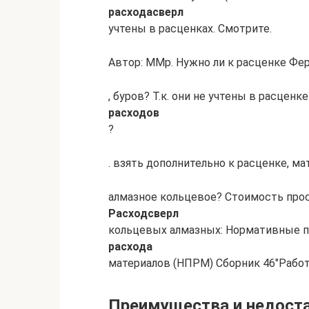
расхода
сверл
учтены в расценках. Смотрите.
Автор: ММр. Нужно ли к расценке Фе
, буров? Т.к. они не учтены в расценк
расходов
?
. взять дополнительно к расценке, м
алмазное кольцевое? Стоимость прос
Расход
сверл
кольцевых алмазных: Нормативные п
расхода
материалов (НПРМ) Сборник 46″Работ
Преимущества и недоста