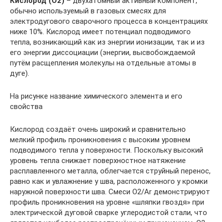
Кислород (O2)
– двухатомный активный компонент,
обычно используемый в газовых смесях для
электродугового сварочного процесса в концентрациях
ниже 10%. Кислород имеет потенциал подводимого
тепла, возникающий как из энергии ионизации, так и из
его энергии диссоциации (энергии, высвобождаемой
путём расщепления молекулы на отдельные атомы в
дуге).
На рисунке название химического элемента и его
свойства
Кислород создаёт очень широкий и сравнительно
мелкий профиль проникновения с высоким уровнем
подводимого тепла у поверхности. Поскольку высокий
уровень тепла снижает поверхностное натяжение
расплавленного металла, облегчается струйный перенос,
равно как и увлажнение у шва, расположенного у кромки
наружной поверхности шва. Смеси O2/Ar демонстрируют
профиль проникновения на уровне «шляпки гвоздя» при
электрической дуговой сварке углеродистой стали, что