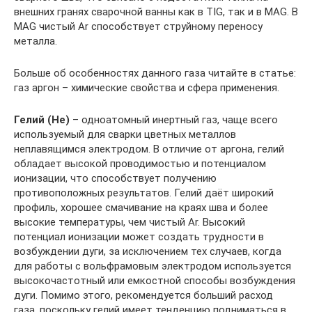
внешних гранях сварочной ванны как в TIG, так и в MAG. В
MAG чистый Ar способствует струйному переносу
металла.
Больше об особенностях данного газа читайте в статье:
газ аргон – химические свойства и сфера применения.
Гелий (He)
– одноатомный инертный газ, чаще всего
используемый для сварки цветных металлов
неплавящимся электродом. В отличие от аргона, гелий
обладает высокой проводимостью и потенциалом
ионизации, что способствует получению
противоположных результатов. Гелий даёт широкий
профиль, хорошее смачивание на краях шва и более
высокие температуры, чем чистый Ar. Высокий
потенциал ионизации может создать трудности в
возбуждении дуги, за исключением тех случаев, когда
для работы с вольфрамовым электродом используется
высокочастотный или емкостной способы возбуждения
дуги. Помимо этого, рекомендуется больший расход
газа, поскольку гелий имеет тенденцию подниматься в