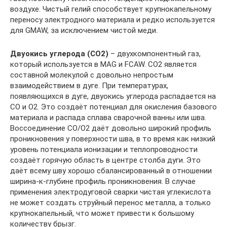
воздухе. Чистый гелий способствует крупнокапельному
переносу электродного материала и редко используется
для GMAW, за исключением чистой меди.
Двуокись углерода (CO2)
– двухкомпонентный газ,
который используется в MAG и FCAW. CO2 является
составной молекулой с довольно непростым
взаимодействием в дуге. При температурах,
появляющихся в дуге, двуокись углерода распадается на
CO и O2. Это создаёт потенциал для окисления базового
материала и распада сплава сварочной ванны или шва.
Воссоединение CO/O2 даёт довольно широкий профиль
проникновения у поверхности шва, в то время как низкий
уровень потенциала ионизации и теплопроводности
создаёт горячую область в центре столба дуги. Это
даёт всему шву хорошо сбалансированный в отношении
ширина-к-глубине профиль проникновения. В случае
применения электродуговой сварки чистая углекислота
не может создать струйный перенос металла, а только
крупнокапельный, что может привести к большому
количеству брызг.