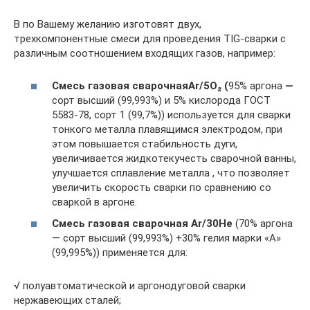
В по Вашему желанию изготовят двух,
трехкомпонентные смеси для проведения TIG-сварки с
различным соотношением входящих газов, например:
Смесь газовая сварочная
Ar
/5
O
₂ (
95% аргона
—
сорт высший (99,993%) и 5% кислорода ГОСТ
5583-78, сорт 1 (99,7%)) используется для сварки
тонкого металла плавящимся электродом, при
этом повышается стабильность дуги,
увеличивается жидкотекучесть сварочной ванны,
улучшается сплавление металла , что позволяет
увеличить скорость сварки по сравнению со
сваркой в аргоне.
Смесь газовая сварочная Ar/30He
(70% аргона
— сорт высший (99,993%) +30% гелия марки «А»
(99,995%)) применяется для:
√ полуавтоматической и аргонодуговой сварки
нержавеющих сталей;