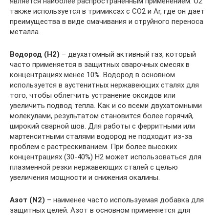
является наиболее распространённым применением. O2
также используется в тримиксах с CO2 и Ar, где он дает
преимущества в виде смачивания и струйного переноса
металла.
Водород (H2)
– двухатомный активный газ, который
часто применяется в защитных сварочных смесях в
концентрациях менее 10%. Водород в основном
используется в аустенитных нержавеющих сталях для
того, чтобы облегчить устранение оксидов или
увеличить подвод тепла. Как и со всеми двухатомными
молекулами, результатом становится более горячий,
широкий сварной шов. Для работы с ферритными или
мартенситными сталями водород не подходит из-за
проблем с растрескиванием. При более высоких
концентрациях (30-40%) H2 может использоваться для
плазменной резки нержавеющих сталей с целью
увеличения мощности и снижения окалины.
Азот (N2)
– наименее часто используемая добавка для
защитных целей. Азот в основном применяется для