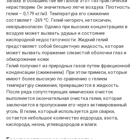
запаха. В большинстве металлов этот газ практически
нерастворим. Он значительно легче воздуха. Плотность
гелия – 0,179 кг/м3. Температура его сжижения
составляет -269 °С. Гелий негорюч, нетоксичен,
невзрывоопасен. Однако при высоких концентрациях в
воздухе может вызвать удушье и состояние
кислородной недостаточности. Жидкий гелий
представляет собой бесцветную жидкость, которая
может вызвать поражение слизистой оболочки глаз и
обморожение кожи.
Гелий получают из природных газов путем фракционной
конденсации (сжижением). При этом примеси, которые
имеют более высокую по сравнению с гелием
температуру сжижения, превращаются в жидкость.
После ряда сопутствующих химических очисток
выполняется окончательная очистка гелия, которая
заключается в пропускании его через активированный
уголь. В гелии, который используется для сварки,
остается небольшое количество водорода, азота,
кислорода, неона, углеводородов и влаги.