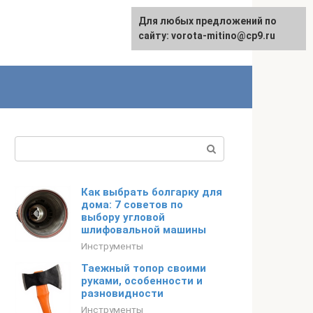
Для любых предложений по
сайту: vorota-mitino@cp9.ru
Поиск:
Как выбрать болгарку для
дома: 7 советов по
выбору угловой
шлифовальной машины
Инструменты
Таежный топор своими
руками, особенности и
разновидности
Инструменты