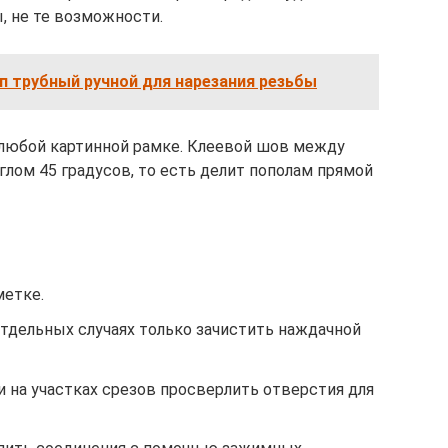
ы, не те возможности.
п трубный ручной для нарезания резьбы
 любой картинной рамке. Клеевой шов между
глом 45 градусов, то есть делит пополам прямой
метке.
отдельных случаях только зачистить наждачной
 на участках срезов просверлить отверстия для