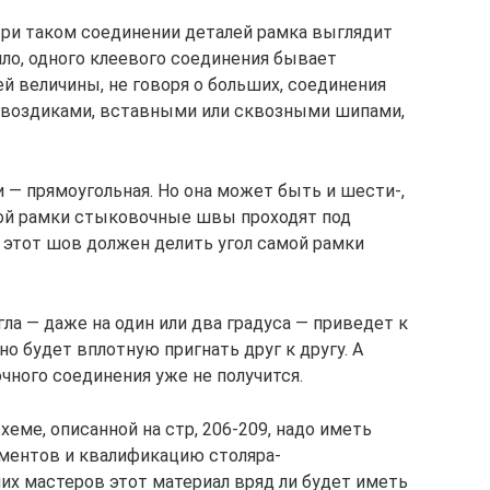
 При таком соединении деталей рамка выглядит
вило, одного клеевого соединения бывает
й величины, не говоря о больших, соединения
 гвоздиками, вставными или сквозными шипами,
 — прямоугольная. Но она может быть и шести-,
акой рамки стыковочные швы проходят под
е этот шов должен делить угол самой рамки
ла — даже на один или два градуса — приведет к
но будет вплотную пригнать друг к другу. А
очного соединения уже не получится.
хеме, описанной на стр, 206-209, надо иметь
ументов и квалификацию столяра-
х мастеров этот материал вряд ли будет иметь