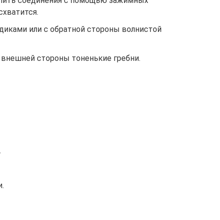
епить соединения с помощью зажимных
схватится.
диками или с обратной стороны волнистой
 внешней стороны тоненькие гребни.
.
.