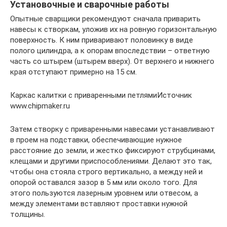
Установочные и сварочные работы
Опытные сварщики рекомендуют сначала приварить
навесы к створкам, уложив их на ровную горизонтальную
поверхность. К ним приваривают половинку в виде
полого цилиндра, а к опорам впоследствии – ответную
часть со штырем (штырем вверх). От верхнего и нижнего
края отступают примерно на 15 см.
Каркас калитки с приваренными петлямиИсточник
www.chipmaker.ru
Затем створку с приваренными навесами устанавливают
в проем на подставки, обеспечивающие нужное
расстояние до земли, и жестко фиксируют струбцинами,
клещами и другими приспособлениями. Делают это так,
чтобы она стояла строго вертикально, а между ней и
опорой оставался зазор в 5 мм или около того. Для
этого пользуются лазерным уровнем или отвесом, а
между элементами вставляют проставки нужной
толщины.