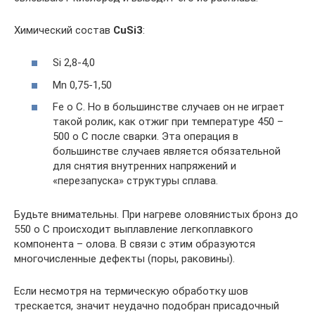
Химический состав
CuSi3
:
Si 2,8-4,0
Mn 0,75-1,50
Fe о С. Но в большинстве случаев он не играет
такой ролик, как отжиг при температуре 450 –
500 о С после сварки. Эта операция в
большинстве случаев является обязательной
для снятия внутренних напряжений и
«перезапуска» структуры сплава.
Будьте внимательны. При нагреве оловянистых бронз до
550 о С происходит выплавление легкоплавкого
компонента – олова. В связи с этим образуются
многочисленные дефекты (поры, раковины).
Если несмотря на термическую обработку шов
трескается, значит неудачно подобран присадочный