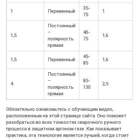
35-
1
Переменный
1
75
Постоянный
–
40-
1,5
1,6
полярность
75
прямая
45-
1,5
Переменный
1,6
85
Постоянный
–
85-
4
2,5
полярность
130
прямая
Обязательно ознакомьтесь с обучающим видео,
расположенным на этой странице сайта. Оно поможет
разобраться во всех тонкостях сварочного ручного
процесса в защитном аргоном газе. Как показывает
практика, эта технология является лучшей, когда стоит