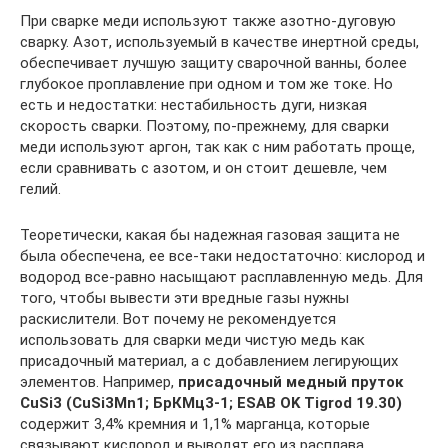
При сварке меди используют также азотно-дуговую
сварку. Азот, используемый в качестве инертной среды,
обеспечивает лучшую защиту сварочной ванны, более
глубокое проплавление при одном и том же токе. Но
есть и недостатки: нестабильность дуги, низкая
скорость сварки. Поэтому, по-прежнему, для сварки
меди используют аргон, так как с ним работать проще,
если сравнивать с азотом, и он стоит дешевле, чем
гелий.
Теоретически, какая бы надежная газовая защита не
была обеспечена, ее все-таки недостаточно: кислород и
водород все-равно насыщают расплавленную медь. Для
того, чтобы вывести эти вредные газы нужны
раскислители. Вот почему не рекомендуется
использовать для сварки меди чистую медь как
присадочный материал, а с добавлением легирующих
элементов. Например,
присадочный медный пруток
CuSi3 (CuSi3Mn1; БрКМц3-1; ESAB OK Tigrod 19.30)
содержит 3,4% кремния и 1,1% марганца, которые
связывают кислород и выводят его из расплава.