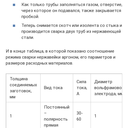
Как только трубы заполняться газом, отверстие,
через которое он подавался, также закрывается
пробкой.
Теперь снимается скотч или изолента со стыка и
производится сварка двух труб из нержавеющей
стали.
И в конце таблица, в которой показано соотношение
режима сварки нержавейки аргоном, его параметров и
размеров расходных материалов.
Толщина
Сила
Диаметр
соединяемых
Вид тока
тока,
вольфрамового
заготовок,
А
электрода, мм
мм
Постоянный
–
30-
1
1
полярность
60
прямая