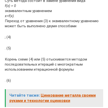
Суть метода состоит в замене уравнения вида
f
(
x
) = 0
эквивалентным уравнением
x
=
f
(
x
).
Переход от уравнения (3) к эквивалентному уравнению
может быть выполнено двумя способами
; (4)
. (5)
Корень схеме (4) или (5) отыскивается методом
последовательных итераций с многократным
использованием итерационной формулы
. (6)
Читайте также:
Цинкование металла своими
руками и технологии оцинковки