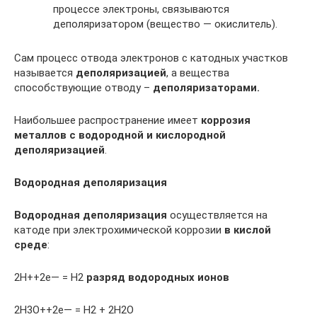
процессе электроны, связываются
деполяризатором (вещество — окислитель).
Сам процесс отвода электронов с катодных участков
называется
деполяризацией
, а вещества
способствующие отводу –
деполяризаторами.
Наибольшее распространение имеет
коррозия
металлов с водородной и кислородной
деполяризацией
.
Водородная деполяризация
Водородная деполяризация
осуществляется на
катоде при электрохимической коррозии
в кислой
среде
:
2H++2e— = H2
разряд водородных ионов
2H3O++2e— = H2 + 2H2O