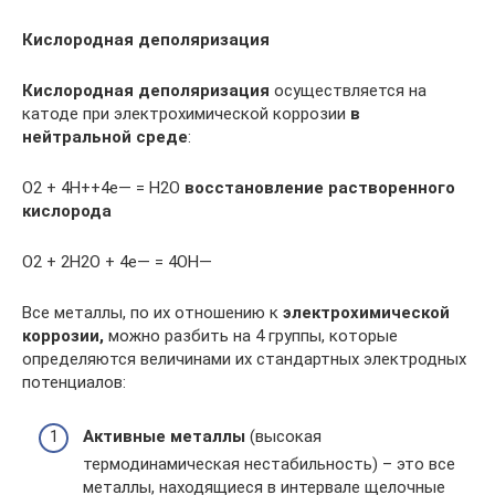
Кислородная деполяризация
Кислородная деполяризация
осуществляется на
катоде при электрохимической коррозии
в
нейтральной среде
:
O2 + 4H++4e— = H2O
восстановление растворенного
кислорода
O2 + 2H2O + 4e— = 4OH—
Все металлы, по их отношению к
электрохимической
коррозии,
можно разбить на 4 группы, которые
определяются величинами их стандартных электродных
потенциалов:
Активные металлы
(высокая
термодинамическая нестабильность) – это все
металлы, находящиеся в интервале щелочные