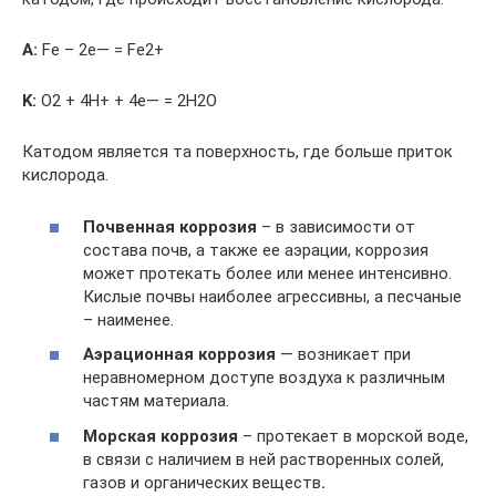
А:
Fe – 2e— = Fe2+
K:
O2 + 4H+ + 4e— = 2H2O
Катодом является та поверхность, где больше приток
кислорода.
Почвенная коррозия
– в зависимости от
состава почв, а также ее аэрации, коррозия
может протекать более или менее интенсивно.
Кислые почвы наиболее агрессивны, а песчаные
– наименее.
Аэрационная коррозия
— возникает при
неравномерном доступе воздуха к различным
частям материала.
Морская коррозия
– протекает в морской воде,
в связи с наличием в ней растворенных солей,
газов и органических веществ
.