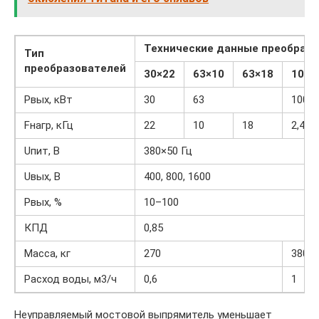
Технические данные преобразо
Тип
преобразователей
30
×
22
63
×
10
63
×
18
100
×
Pвых, кВт
30
63
100
Fнагр, кГц
22
10
18
2,4
Uпит, В
380×50 Гц
Uвых, В
400, 800, 1600
Pвых, %
10–100
КПД
0,85
Масса, кг
270
380
Расход воды, м3/ч
0,6
1
Неуправляемый мостовой выпрямитель уменьшает