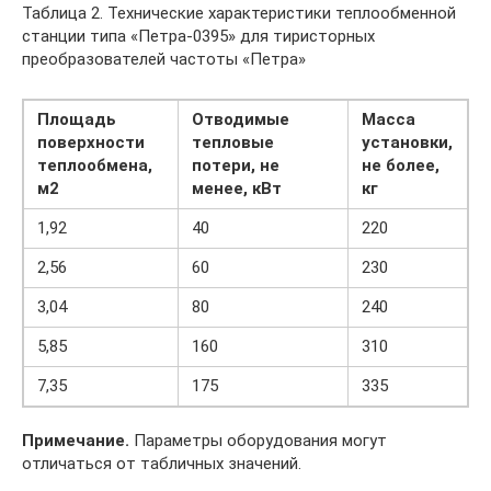
Таблица 2. Технические характеристики теплообменной
станции типа «Петра-0395» для тиристорных
преобразователей частоты «Петра»
Площадь
Отводимые
Масса
поверхности
тепловые
установки,
теплообмена,
потери, не
не более,
м2
менее, кВт
кг
1,92
40
220
2,56
60
230
3,04
80
240
5,85
160
310
7,35
175
335
Примечание.
Параметры оборудования могут
отличаться от табличных значений.