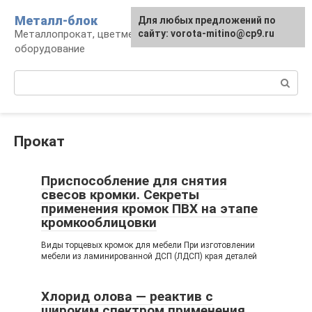
Перейти
Металл-блок
Для любых предложений по
к
Металлопрокат, цветмет, обработка и
сайту: vorota-mitino@cp9.ru
контенту
оборудование
Поиск:
Прокат
Приспособление для снятия
свесов кромки. Секреты
применения кромок ПВХ на этапе
кромкооблицовки
Виды торцевых кромок для мебели При изготовлении
мебели из ламинированной ДСП (ЛДСП) края деталей
Хлорид олова — реактив с
широким спектром применения