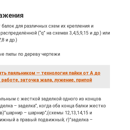
ажения
балок для различных схем их крепления и
аспределённой (“q” на схемах 3,4,5,9,15 и др.) или
8 и др.)
ые пилы по дереву чертежи
ять паяльником — технология пайки от А до
 работе, заточка жала, лужение, припой
ольным с жесткой заделкой одного из концов
заделка – заделка”, когда оба конца балки жестко
 в)”шарнир – шарнир”,(схемы 12,13,14,15 и
ижный а правый подвижный; г)”заделка –