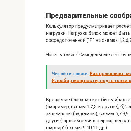
Предварительные сообр
Калькулятор предусматривает расчёт 
нагрузки. Нагрузка балок может быть р
сосредоточенной (“P” на схемах 1,2,6,7,
Читать также: Самодельные ленточн
Читайте также:
Как правильно па
Я: выбор мощности, подготовка к
Крепление балок может быть: а)конс
(например, схемы 1,2,3 и другие); б)”
защемлены (заделаны), схемы 6,7,8,9;
другие),причём левый шарнир неподв
шарнир”,(схемы 9,10,11 др.)