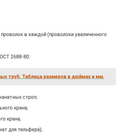
19 проволок в каждой (проволоки увеличенного
ОСТ 2688-80:
х труб. Таблица размеров в дюймах и мм.
канатных строп;
ьного крана;
го крана;
нат для тельфера);