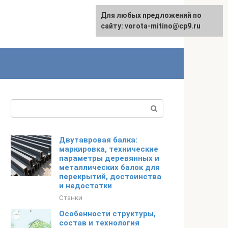
Для любых предложений по
сайту: vorota-mitino@cp9.ru
Поиск:
Двутавровая балка:
маркировка, технические
параметры деревянных и
металлических балок для
перекрытий, достоинства
и недостатки
Станки
Особенности структуры,
состав и технология