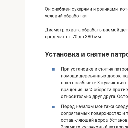
Он снабжен сухарями и роликами, ко
условий обработки.
Диаметр охвата обрабатываемой дет
пределах от 70 до 380 мм.
Установка и снятие патр
При установке и снятия патро
помощи деревянных досок, по
пока ослабляете 3 кулачковы
вращения на ¼ оборота против
относительно друг друга. Ост
Перед началом монтажа следуе
сопрягаемых поверхностях и т
остав¬ляющей ворса. Установ
Зажмите кулачковый затвор з