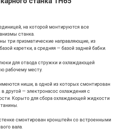
окарного станка 1Н65
 единицей, на которой монтируются все
анизмы станка.
ны три призматические направляющие, из
азой каретки, а средняя — базой задней бабки.
люки для отвода стружки и охлаждающей
ю рабочему месту.
имеются ниши, в одной из которых смонтирован
а в другой — электронасос охлаждения с
ости. Корыто для сбора охлаждающей жидкости
танины.
й стенке смонтирован кронштейн со встроенными
вого вала.