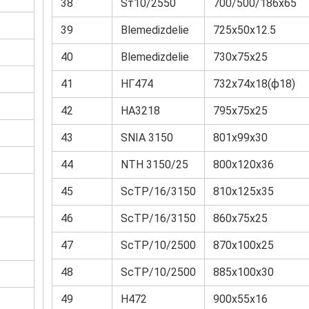
38
Sт10/2550
700/500/186х65
39
Blemedizdelie
725х50х12.5
40
Blemedizdelie
730х75х25
41
НГ474
732х74х18(ф18)
42
НА3218
795х75х25
43
SNIA 3150
801х99х30
44
NTH 3150/25
800х120х36
45
ScТР/16/3150
810х125х35
46
ScТР/16/3150
860х75х25
47
ScТР/10/2500
870х100х25
48
ScТР/10/2500
885х100х30
49
Н472
900х55х16