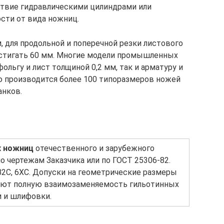
ствие гидравлическими цилиндрами или
сти от вида ножниц.
, для продольной и поперечной резки листового
остигать 60 мм. Многие модели промышленных
ольгу и лист толщиной 0,2 мм, так и арматуру и
производится более 100 типоразмеров ножей
анков.
х ножниц
отечественного и зарубежного
о чертежам Заказчика или по ГОСТ 25306-82.
В2С, 6ХС. Допуски на геометрические размеры
вают полную взаимозаменяемость гильотинных
и и шлифовки.