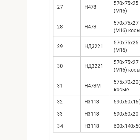
570х75х25
27
Н478
(М16)
570х75х27
28
Н478
(М16) кос
570х75х25
29
НД3221
(М16)
570х75х27
30
НД3221
(М16) кос
575х70х20
31
Н478М
косые
32
Н3118
590х60х16
33
Н3118
590х60х20
34
Н3118
600х140х5