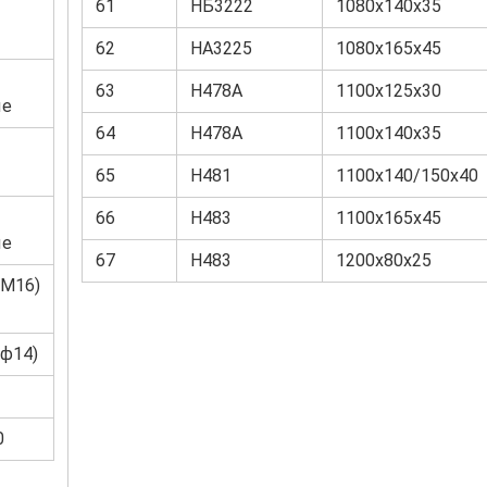
61
НБ3222
1080х140х35
62
НА3225
1080х165х45
63
Н478А
1100х125х30
ые
64
Н478А
1100х140х35
65
Н481
1100х140/150х40
66
Н483
1100х165х45
ые
67
Н483
1200х80х25
(М16)
(ф14)
0