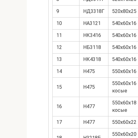
9
НД3318Г
520х80х25
10
НА3121
540х60х16
11
НК3416
540х60х16
12
НБ3118
540х60х16
13
НК4318
540х60х16
14
Н475
550х60х16
550х60х16
15
Н475
косые
550х60х18
16
Н477
косые
17
Н477
550х60х22
550х60х20
18
Н3218Б