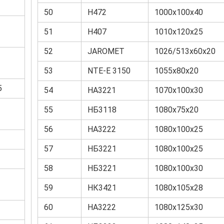
50
Н472
1000х100х40
51
Н407
1010х120х25
52
JAROMET
1026/513х60х20
53
NTE-Е 3150
1055х80х20
5
54
НА3221
1070х100х30
55
НБ3118
1080х75х20
56
НА3222
1080х100х25
57
НБ3221
1080х100х25
58
НБ3221
1080х100х30
59
НК3421
1080х105х28
60
НА3222
1080х125х30