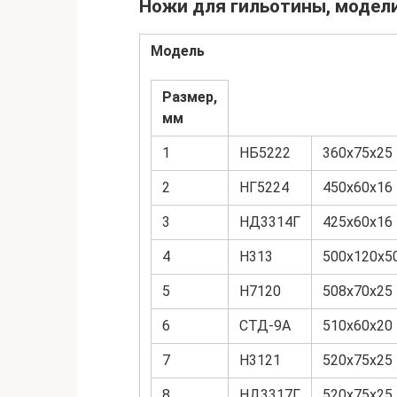
Ножи для гильотины, модели
Модель
Размер,
мм
1
НБ5222
360х75х25
2
НГ5224
450х60х16
3
НД3314Г
425х60х16
4
Н313
500х120х5
5
Н7120
508х70х25
6
СТД-9А
510х60х20
7
Н3121
520х75х25
8
НД3317Г
520х75х25