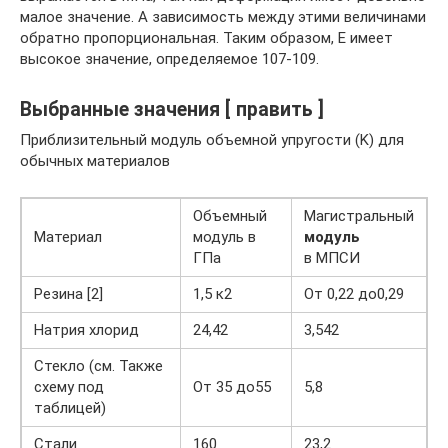
малое значение. А зависимость между этими величинами
обратно пропорциональная. Таким образом, Е имеет
высокое значение, определяемое 107-109.
Выбранные значения [ править ]
Приблизительный модуль объемной упругости (K) для
обычных материалов
Объемный
Магистральный
Материал
модуль в
модуль
ГПа
в МПСИ
Резина [2]
1,5 к2
От 0,22 до0,29
Натрия хлорид
24,42
3,542
Стекло (см. Также
схему под
От 35 до55
5,8
таблицей)
Стали
160
23,2