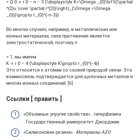
= Ω 0 ∝ r 0 − n − 3 {\displaystyle K=\Omega _{0}\left({\partial
^{2}u \over \partial r^{2}}\right)_{\Omega =\Omega
_{0}}\propto r_{0}^{-n-3}}
Во многих случаях, например, в металлических или
ионных материалах, сила притяжения является
электростатической, поэтому
n
= 1, мы имеем
K ∝ r 0 − 4 {\displaystyle K\propto r_{0}^{-4}}
Это относится к атомам со схожей природой связи. Эта
взаимосвязь подтверждается для щелочных металлов и
многих ионных соединений. [6]
Ссылки [ править ]
«Объемные упругие свойства» .
гиперфизика
. Государственный университет Джорджии.
«Силиконовая резина» .
Материалы AZO