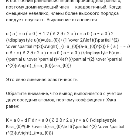
В состоянии равновесия первая производная равна 0,
поэтому доминирующий член — квадратичный. Когда
смещение невелико, члены более высокого порядка
следует опускать. Выражение становится:
u ( a ) = u ( a 0 ) + 1 2 ( ∂ 2 ∂ r 2 u ) r = a 0 ( a − a 0 ) 2
{\displaystyle u(a)=u(a_{0})+{1 \over 2}\left({\partial ^{2}
\over \partial r^{2}}u\right)_{r=a_{0}}(a-a_{0})^{2}} F ( a ) = − ∂
u ∂ r = ( ∂ 2 ∂ r 2 u ) r = a 0 ( a − a 0 ) {\displaystyle F(a)=-
{\partial u \over \partial r}=\left({\partial ^{2} \over \partial
r^{2}}u\right)_{r=a_{0}}(a-a_{0})}
Это явно линейная эластичность.
Обратите внимание, что вывод выполняется с учетом
двух соседних атомов, поэтому коэффициент Хука
равен:
K = a 0 ∗ d F d r = a 0 ( ∂ 2 ∂ r 2 u ) r = a 0 {\displaystyle
K=a_{0}*{dF \over dr}=a_{0}\left({\partial ^{2} \over \partial
r^{2}}u\right)_{r=a_{0}}}