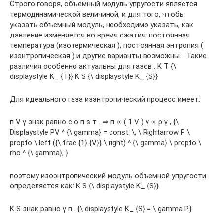
Строго говоря, объемный модуль упругости является
термодинамической величиной, и для того, чтобы
указать объемный модуль, необходимо указать, как
давление изменяется во время сжатия: постоянная
температура (изотермическая ), постоянная энтропия (
изэнтропическая ) и другие варианты возможны. . Такие
различия особенно актуальны для газов . K Т {\
displaystyle K_ {T}} K S {\ displaystyle K_ {S}}
Для идеального газа изэнтропический процесс имеет:
п V γ знак равно c о п s т . ⇒ п ∝ ( 1 V ) γ ∝ ρ γ , {\
Displaystyle PV ^ {\ gamma} = const. \, \ Rightarrow P \
propto \ left ({\ frac {1} {V}} \ right) ^ {\ gamma} \ propto \
rho ^ {\ gamma}, }
поэтому изоэнтропический модуль объемной упругости
определяется как: K S {\ displaystyle K_ {S}}
K S знак равно γ п . {\ displaystyle K_ {S} = \ gamma P.}