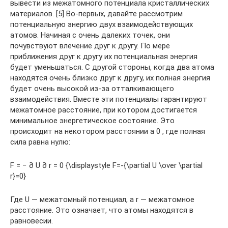
вывести из межатомного потенциала кристаллических
материалов. [5] Во-первых, давайте рассмотрим
потенциальную энергию двух взаимодействующих
атомов. Начиная с очень далеких точек, они
почувствуют влечение друг к другу. По мере
приближения друг к другу их потенциальная энергия
будет уменьшаться. С другой стороны, когда два атома
находятся очень близко друг к другу, их полная энергия
будет очень высокой из-за отталкивающего
взаимодействия. Вместе эти потенциалы гарантируют
межатомное расстояние, при котором достигается
минимальное энергетическое состояние. Это
происходит на некотором расстоянии a 0 , где полная
сила равна нулю:
F = − ∂ U ∂ r = 0 {\displaystyle F=-{\partial U \over \partial
r}=0}
Где U — межатомный потенциал, а r — межатомное
расстояние. Это означает, что атомы находятся в
равновесии.