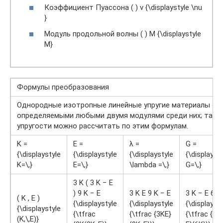
Коэффициент Пуассона ( ) ν {\displaystyle \nu
}
Модуль продольной волны ( ) M {\displaystyle
M}
Формулы преобразования
Однородные изотропные линейные упругие материалы об
определяемыми любыми двумя модулями среди них; таким
упругости можно рассчитать по этим формулам.
K =
E =
λ =
G =
{\displaystyle
{\displaystyle
{\displaystyle
{\displayst
K=\,}
E=\,}
\lambda =\,}
G=\,}
3 K ( 3 K − E
) 9 K − E
3 K E 9 K − E
3 K − E 6 K
( K , E )
{\displaystyle
{\displaystyle
{\displayst
{\displaystyle
{\tfrac
{\tfrac {3KE}
{\tfrac {3K
(K,\,E)}