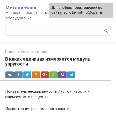
Перейти
Металл-блок
Для любых предложений по
к
Металлопрокат, цветмет, обработка и
сайту: vorota-mitino@cp9.ru
контенту
оборудование
Поиск:
Главная
»
Металлы и сплавы
В каких единицах измеряется модуль
упругости
Показатель несжимаемости / устойчивости к
сжимаемости вещества.
Иллюстрация равномерного сжатия