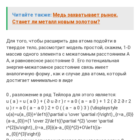
Читайте также:
Медь захватывает рынок.
Станет ли металл новым золотом?
Для того, чтобы расширить два атома подойти в
твердое тело, рассмотрит модель простой, скажем, 1-D
массив одного элемента с межатомным расстоянием A
A, и равновесное расстояние 0 . Его потенциальная
энергия-межатомное расстояние связь имеет
аналогичную форму , как и случае два атома, который
достигает минимально в
виде
0 , разложение в ряд Тейлора для этого является:
u ( a ) = u ( a 0 ) + ( ∂ u ∂ r ) r = a 0 ( a − a 0 ) + 1 2 ( ∂ 2 ∂ r 2
u ) r = a 0 ( a − a 0 ) 2 + O ( ( a − a 0 ) 3 ) {\displaystyle
u(a)=u(a_{0})+\left({\partial u \over \partial r}\right)_{r=a_{0}}
(a-a_{0})+{1 \over 2}\left({\partial ^{2} \over \partial
r^{2}}u\right)_{r=a_{0}}(a-a_{0})^{2}+O\left((a-
a_{0})^{3}\right)}