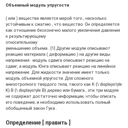
Объемный модуль упругости
( или ) вещества является мерой того , насколько
устойчивым к сжатию , что вещество. Он определяется
как отношение бесконечно малого увеличения давления
к результирующему
относительному
уменьшению объема . [1] Другие модули описывают
реакцию материала ( деформацию ) на другие виды
напряжения : модуль сдвига описывает реакцию на
сдвиг, а модуль Юнга описывает реакцию на линейное
напряжение. Для жидкости значение имеет только
модуль объемной упругости. Для сложного
анизотропного твердого тела, такого как K {\ displaystyle
K} B {\ displaystyle B} дерево или бумага , эти три модуля
не содержат достаточно информации, чтобы описать
его поведение, и необходимо использовать полный
обобщенный закон Гука .
Определение [ править ]