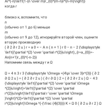
Ar^{-n}\left(1-{n \over m}r_{0}^{m-n}r^{n-m}\right)}
когда
r
близко к, вспомните, что
n
(обычно от 1 до 6) меньше
m
(обычно от 9 до 12), игнорируйте второй член, оцените
вторую производную
( ∂ 2 ∂ r 2 u ) r = a 0 = − A n ( n + 1 ) r 0 − n − 2 {\displaystyle
\left({\partial ^{2} \over \partial r^{2}}u\right)_{r=a_{0}}=-
An(n+1)r_{0}^{-n-2}}
Напомним связь между r и Ω
Ω = 4 π 3 r 3 {\displaystyle \Omega ={4\pi \over 3}r^{3}} ( ∂ 2
∂ Ω 2 u ) = ( ∂ 2 ∂ r 2 u ) ( ∂ r ∂ Ω ) 2 = ( ∂ 2 ∂ r 2 u ) Ω − 4 3
{\displaystyle \left({\partial ^{2} \over \partial \Omega
^{2}}u\right)=\left({\partial ^{2} \over \partial
r^{2}}u\right)\left({\partial r \over \partial \Omega
}\right)^{2}=\left({\partial ^{2} \over \partial
r^{2}}u\right)\Omega ^{-{\frac {4}{3}}}} K = Ω 0 ( ∂ 2 u ∂ r 2 ) Ω