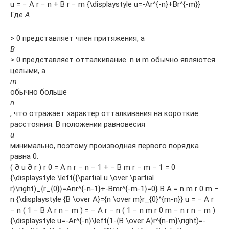
u = − A r − n + B r − m {\displaystyle u=-Ar^{-n}+Br^{-m}}
Где
A
> 0 представляет член притяжения, а
B
> 0 представляет отталкивание. n и m обычно являются
целыми, а
m
обычно больше
n
, что отражает характер отталкивания на короткие
расстояния. В положении равновесия
u
минимально, поэтому производная первого порядка
равна 0.
( ∂ u ∂ r ) r 0 = A n r − n − 1 + − B m r − m − 1 = 0
{\displaystyle \left({\partial u \over \partial
r}\right)_{r_{0}}=Anr^{-n-1}+-Bmr^{-m-1}=0} B A = n m r 0 m −
n {\displaystyle {B \over A}={n \over m}r_{0}^{m-n}} u = − A r
− n ( 1 − B A r n − m ) = − A r − n ( 1 − n m r 0 m − n r n − m )
{\displaystyle u=-Ar^{-n}\left(1-{B \over A}r^{n-m}\right)=-