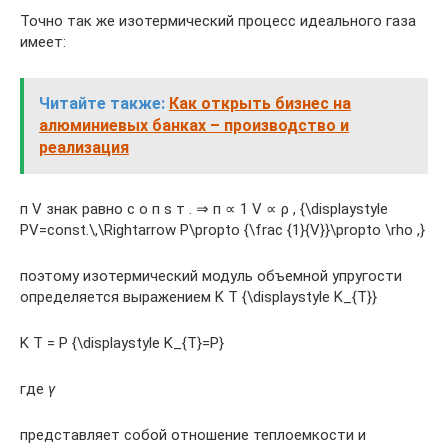
Точно так же изотермический процесс идеального газа
имеет:
Читайте также:
Как открыть бизнес на
алюминиевых банках – производство и
реализация
п V знак равно c о п s т . ⇒ п ∝ 1 V ∝ ρ , {\displaystyle
PV=const.\,\Rightarrow P\propto {\frac {1}{V}}\propto \rho ,}
поэтому изотермический модуль объемной упругости
определяется выражением K T {\displaystyle K_{T}}
K T = P {\displaystyle K_{T}=P}
где
γ
представляет собой отношение теплоемкости и