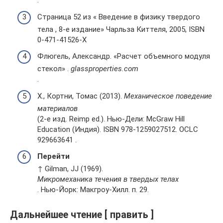
.
Страница 52 из « Введение в физику твердого
тела , 8-е издание» Чарльза Киттеля, 2005, ISBN
0-471-41526-X
Флюгель, Александр. «Расчет объемного модуля
стекол» .
glassproperties.com
.
Х., Кортни, Томас (2013).
Механическое поведение
материалов
(2-е изд. Reimp ed.). Нью-Дели: McGraw Hill
Education (Индия). ISBN 978-1259027512. OCLC
929663641 .
Перейти
↑ Gilman, JJ (1969).
Микромеханика течения в твердых телах
. Нью-Йорк: Макгроу-Хилл. п. 29.
Дальнейшее чтение [ править ]