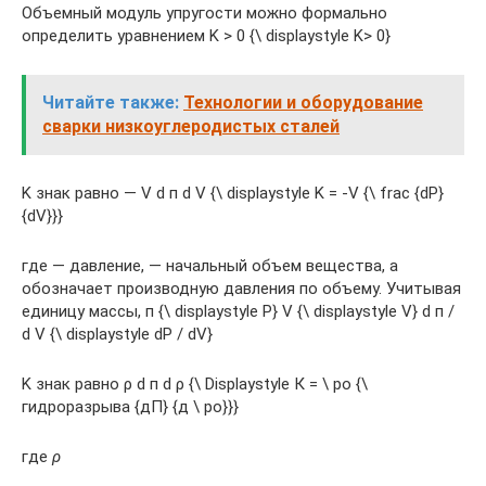
Объемный модуль упругости можно формально
определить уравнением K > 0 {\ displaystyle K> 0}
Читайте также:
Технологии и оборудование
сварки низкоуглеродистых сталей
K знак равно — V d п d V {\ displaystyle K = -V {\ frac {dP}
{dV}}}
где — давление, — начальный объем вещества, а
обозначает производную давления по объему. Учитывая
единицу массы, п {\ displaystyle P} V {\ displaystyle V} d п /
d V {\ displaystyle dP / dV}
K знак равно ρ d п d ρ {\ Displaystyle К = \ ро {\
гидроразрыва {дП} {д \ ро}}}
где
ρ