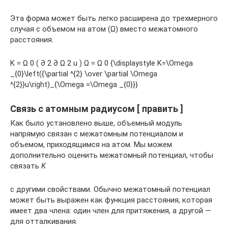
Эта форма может быть легко расширена до трехмерного
случая с объемом на атом (Ω) вместо межатомного
расстояния.
K = Ω 0 ( ∂ 2 ∂ Ω 2 u ) Ω = Ω 0 {\displaystyle K=\Omega
_{0}\left({\partial ^{2} \over \partial \Omega
^{2}}u\right)_{\Omega =\Omega _{0}}}
Связь с атомным радиусом [ править ]
Как было установлено выше, объемный модуль
напрямую связан с межатомным потенциалом и
объемом, приходящимся на атом. Мы можем
дополнительно оценить межатомный потенциал, чтобы
связать
K
с другими свойствами. Обычно межатомный потенциал
может быть выражен как функция расстояния, которая
имеет два члена: один член для притяжения, а другой —
для отталкивания.