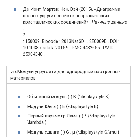
Де Йонг, Мартен; Чен, Вэй (2015). «Диаграмма
полных упругих свойств неорганических
кристаллических соединений» .
Научные данные
.
2
: 150009. Bibcode : 2013NatSD … 2E0009D . DOI :
10.1038 / sdata.2015.9 . PMC 4432655 . PMID
25984348 .
vтеМодули упругости для однородных изотропных
материалов
Объемный модуль ( ) K {\displaystyle K}
Модуль Юнга ( ) E {\displaystyle E}
Первый параметр Ламе ( ) λ {\displaystyle
\lambda }
Модуль сдвига ( ) G , μ {\displaystyle G,\mu }