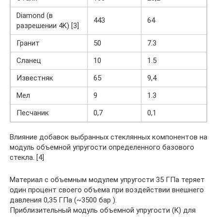
Diamond (в
443
64
разрешении 4K) [3]
Гранит
50
7.3
Сланец
10
1.5
Известняк
65
9,4
Мел
9
1.3
Песчаник
0,7
0,1
Влияние добавок выбранных стеклянных компонентов на
модуль объемной упругости определенного базового
стекла. [4]
Материал с объемным модулем упругости 35 ГПа теряет
один процент своего объема при воздействии внешнего
давления 0,35 ГПа (~3500 бар ).
Приблизительный модуль объемной упругости (K) для