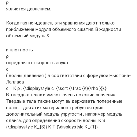
р
является давлением.
Когда газ не идеален, эти уравнения дают только
приближение модуля объемного сжатия. В жидкости
объемный модуль
K
и плотность
ρ
определяют скорость звука
c
( волны давления ) в соответствии с формулой Ньютона-
Лапласа
c = K ρ . {\displaystyle c={\sqrt {\frac {K}{\rho }}}.}
В твердых телах и имеют очень похожие значения.
Твердые тела также могут выдерживать поперечные
волны : для этих материалов требуется один
дополнительный модуль упругости , например модуль
сдвига, для определения скорости волны. K S
{\displaystyle K_{S}} K T {\displaystyle K_{T}}