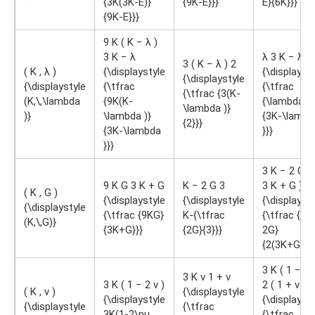
{3K(3K-E)}
{9K-E}}}
E}{6K}}}
{9K-E}}}
9 K ( K − λ )
3 K − λ
λ 3 K − λ
3 ( K − λ ) 2
( K , λ )
{\displaystyle
{\displayst
{\displaystyle
{\displaystyle
{\tfrac
{\tfrac
{\tfrac {3(K-
(K,\,\lambda
{9K(K-
{\lambda }
\lambda )}
)}
\lambda )}
{3K-\lambd
{2}}}
{3K-\lambda
}}}
}}}
3 K − 2 G 2 
9 K G 3 K + G
K − 2 G 3
3 K + G )
( K , G )
{\displaystyle
{\displaystyle
{\displayst
{\displaystyle
{\tfrac {9KG}
K-{\tfrac
{\tfrac {3K
(K,\,G)}
{3K+G}}}
{2G}{3}}}
2G}
{2(3K+G)}}}
3 K ( 1 − 2 
3 K ν 1 + ν
3 K ( 1 − 2 ν )
2 ( 1 + ν )
( K , ν )
{\displaystyle
{\displaystyle
{\displayst
{\displaystyle
{\tfrac
3K(1-2\nu
{\tfrac