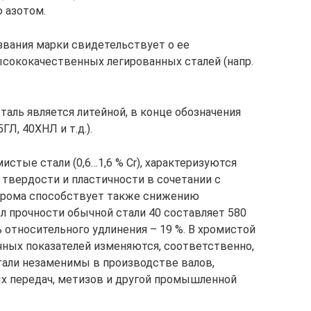
 азотом.
звания марки свидетельствует о ее
сококачественных легированных сталей (напр.
таль является литейной, в конце обозначения
ГЛ, 40ХНЛ и т.д.).
стые стали (0,6…1,6 % Cr), характеризуются
твердости и пластичности в сочетании с
хрома способствует также снижению
ел прочности обычной стали 40 составляет 580
ь относительного удлинения – 19 %. В хромистой
ичных показателей изменяются, соответственно,
стали незаменимы в производстве валов,
ных передач, метизов и другой промышленной