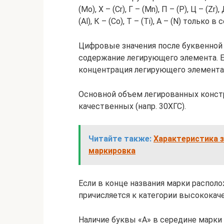
(Mo), Х – (Cr), Г – (Mn), П – (P), Ц – (Zr)
(Al), К – (Co), Т – (Ti), А – (N) только
Цифровые значения после буквенной
содержание легирующего элемента. Е
концентрация легирующего элемента –
Основной объем легированных конст
качественных (напр. 30ХГС).
Читайте также:
Характеристика з
маркировка
Если в конце названия марки располож
причисляется к категории высококаче
Наличие буквы «А» в середине марки (