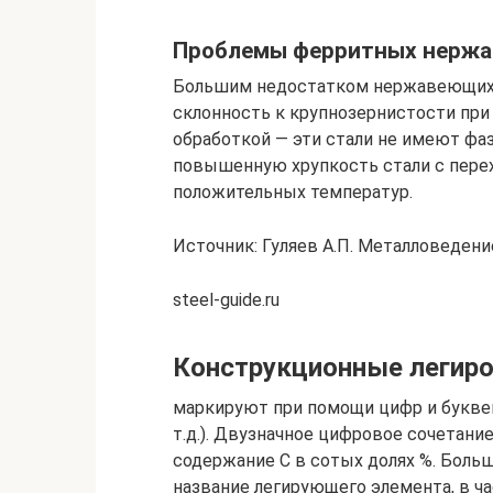
Проблемы ферритных нержа
Большим недостатком нержавеющих с
склонность к крупнозернистости при 
обработкой — эти стали не имеют фа
повышенную хрупкость стали с перех
положительных температур.
Источник: Гуляев А.П. Металловедени
steel-guide.ru
Конструкционные легир
маркируют при помощи цифр и буквен
т.д.). Двузначное цифровое сочетани
содержание С в сотых долях %. Боль
название легирующего элемента, в частно