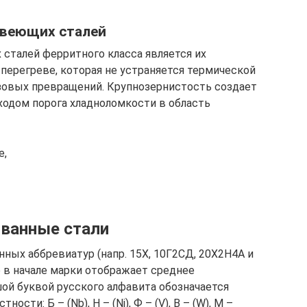
веющих сталей
талей ферритного класса является их
перегреве, которая не устраняется термической
зовых превращений. Крупнозернистость создает
одом порога хладноломкости в область
е,
ованные стали
ных аббревиатур (напр. 15Х, 10Г2СД, 20Х2Н4А и
е в начале марки отображает среднее
шой буквой русского алфавита обозначается
сти: Б – (Nb), Н – (Ni), Ф – (V), В – (W), М –