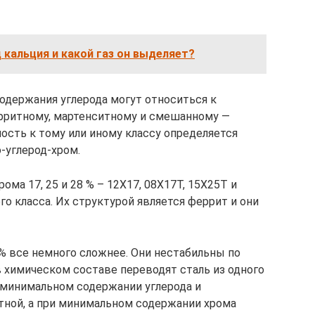
 кальция и какой газ он выделяет?
одержания углерода могут относиться к
рритному, мартенситному и смешанному —
сть к тому или иному классу определяется
-углерод-хром.
ма 17, 25 и 28 % – 12Х17, 08Х17Т, 15Х25Т и
го класса. Их структурой является феррит и они
 % все немного сложнее. Они нестабильны по
 химическом составе переводят сталь из одного
ри минимальном содержании углерода и
тной, а при минимальном содержании хрома