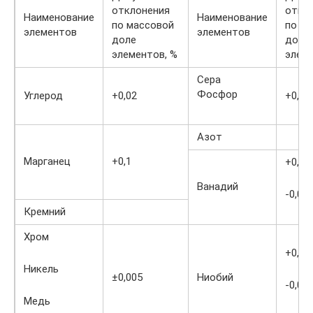
отклонения
откл
Наименование
Наименование
по массовой
по м
элементов
элементов
доле
доле
элементов, %
элеме
Сера
Фосфор
Углерод
+0,02
+0,00
Азот
Марганец
+0,1
+0,02
Ванадий
-0,01
Кремний
Хром
+0,01
Никель
±0,005
Ниобий
-0,00
Медь