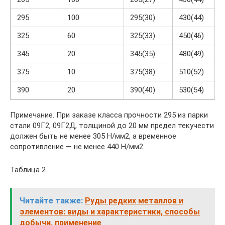
295
100
295(30)
430(44)
325
60
325(33)
450(46)
345
20
345(35)
480(49)
375
10
375(38)
510(52)
390
20
390(40)
530(54)
Примечание. При заказе класса прочности 295 из парки
стали 09Г2, 09Г2Д, толщиной до 20 мм предел текучести
должен быть не менее 305 Н/мм2, а временное
сопротивление — не менее 440 Н/мм2.
Таблица 2
Читайте также:
Руды редких металлов и
элементов: виды и характеристики, способы
добычи, применение