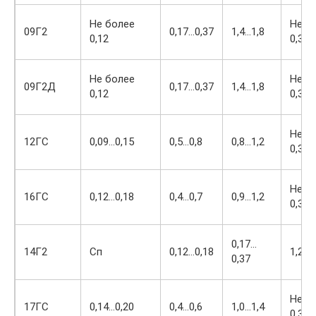
Не более
Не б
09Г2
0,17…0,37
1,4…1,8
0,12
0,30
Не более
Не б
09Г2Д
0,17…0,37
1,4…1,8
0,12
0,30
Не б
12ГС
0,09…0,15
0,5…0,8
0,8…1,2
0,30
Не б
16ГС
0,12…0,18
0,4…0,7
0,9…1,2
0,30
0,17…
14Г2
Сп
0,12…0,18
1,2…1
0,37
Не б
17ГС
0,14…0,20
0,4…0,6
1,0…1,4
0,30