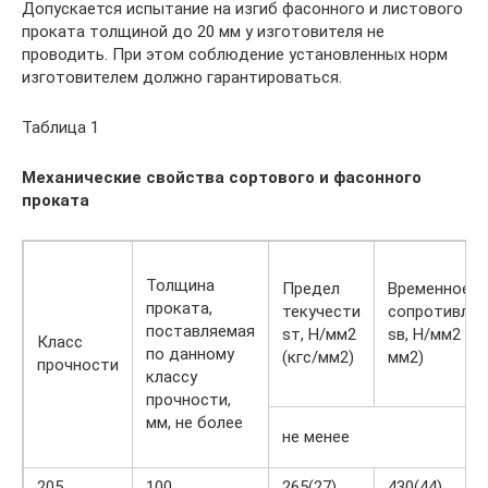
Допускается испытание на изгиб фасонного и листового
проката толщиной до 20 мм у изготовителя не
проводить. При этом соблюдение установленных норм
изготовителем должно гарантироваться.
Таблица 1
Механические свойства сортового и фасонного
проката
Толщина
Предел
Временное
проката,
текучести
сопротивлен
поставляемая
sт, Н/мм2
sв, Н/мм2 (кг
Класс
по данному
(кгс/мм2)
мм2)
прочности
классу
прочности,
мм, не более
не менее
205
100
265(27)
430(44)