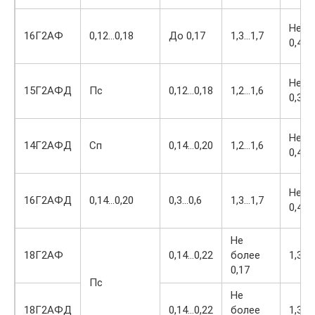
Не б
16Г2АФ
0,12…0,18
До 0,17
1,3…1,7
0,40
Не б
15Г2АФД
Пс
0,12…0,18
1,2…1,6
0,30
Не б
14Г2АФД
Сп
0,14…0,20
1,2…1,6
0,40
Не б
16Г2АФД
0,14…0,20
0,3…0,6
1,3…1,7
0,40
Не
18Г2АФ
0,14…0,22
более
1,3…1
0,17
Пс
Не
18Г2АФД
0,14…0,22
более
1,3…1