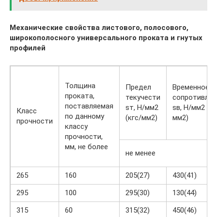
Механические свойства листового, полосового,
широкополосного универсального проката и гнутых
профилей
Толщина
Предел
Временное
проката,
текучести
сопротивлен
поставляемая
sт, Н/мм2
sв, Н/мм2 (кг
Класс
по данному
(кгс/мм2)
мм2)
прочности
классу
прочности,
мм, не более
не менее
265
160
205(27)
430(41)
295
100
295(30)
130(44)
315
60
315(32)
450(46)