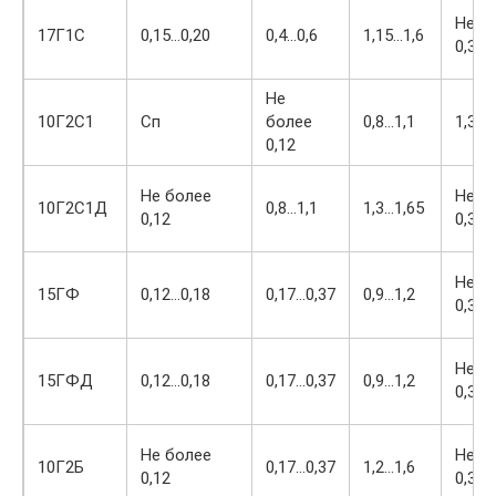
Не б
17Г1С
0,15…0,20
0,4…0,6
1,15…1,6
0,30
Не
10Г2С1
Сп
более
0,8…1,1
1,3…1
0,12
Не более
Не б
10Г2С1Д
0,8…1,1
1,3…1,65
0,12
0,30
Не б
15ГФ
0,12…0,18
0,17…0,37
0,9…1,2
0,30
Не б
15ГФД
0,12…0,18
0,17…0,37
0,9…1,2
0,30
Не более
Не б
10Г2Б
0,17…0,37
1,2…1,6
0,12
0,30