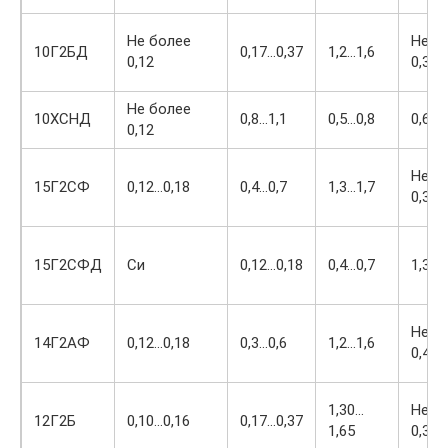
Не более
Не б
10Г2БД
0,17…0,37
1,2…1,6
0,12
0,30
Не более
10ХСНД
0,8…1,1
0,5…0,8
0,6…0
0,12
Не б
15Г2СФ
0,12…0,18
0,4…0,7
1,3…1,7
0,30
15Г2СФД
Си
0,12…0,18
0,4…0,7
1,3…1
Не б
14Г2АФ
0,12…0,18
0,3…0,6
1,2…1,6
0,40
1,30…
Не б
12Г2Б
0,10…0,16
0,17…0,37
1,65
0,30