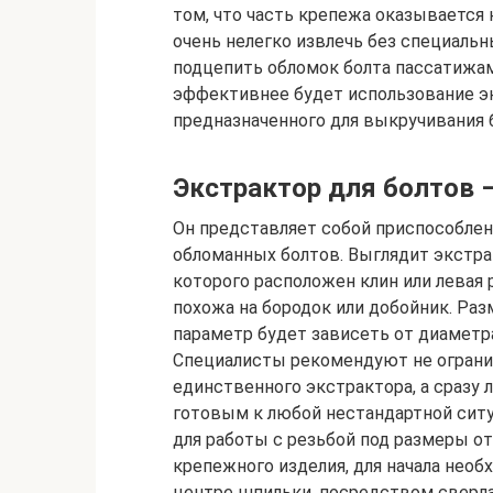
том, что часть крепежа оказывается
очень нелегко извлечь без специальн
подцепить обломок болта пассатижами
эффективнее будет использование экс
предназначенного для выкручивания 
Экстрактор для болтов 
Он представляет собой приспособлен
обломанных болтов. Выглядит экстрак
которого расположен клин или левая 
похожа на бородок или добойник. Ра
параметр будет зависеть от диаметра
Специалисты рекомендуют не огранич
единственного экстрактора, а сразу
готовым к любой нестандартной ситу
для работы с резьбой под размеры о
крепежного изделия, для начала необх
центре шпильки, посредством сверла,