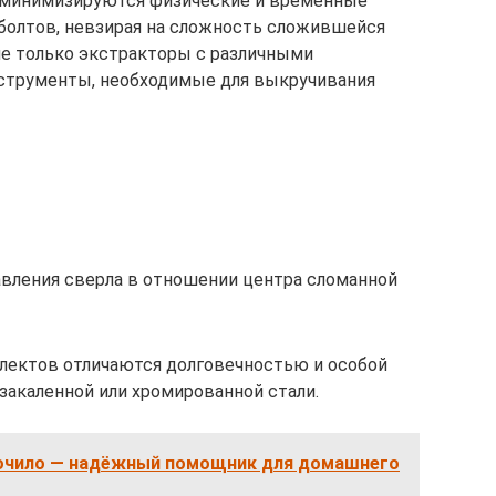
ко минимизируются физические и временные
болтов, невзирая на сложность сложившейся
 не только экстракторы с различными
нструменты, необходимые для выкручивания
авления сверла в отношении центра сломанной
ектов отличаются долговечностью и особой
закаленной или хромированной стали.
очило — надёжный помощник для домашнего