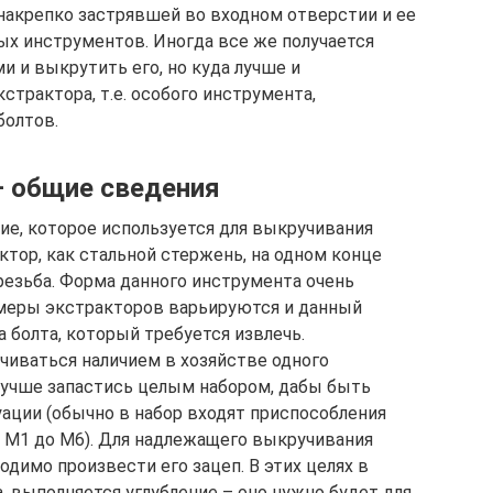
 накрепко застрявшей во входном отверстии и ее
ых инструментов. Иногда все же получается
 и выкрутить его, но куда лучше и
трактора, т.е. особого инструмента,
болтов.
– общие сведения
ие, которое используется для выкручивания
тор, как стальной стержень, на одном конце
резьба. Форма данного инструмента очень
змеры экстракторов варьируются и данный
 болта, который требуется извлечь.
иваться наличием в хозяйстве одного
 лучше запастись целым набором, дабы быть
ации (обычно в набор входят приспособления
т М1 до М6). Для надлежащего выкручивания
одимо произвести его зацеп. В этих целях в
 выполняется углубление – оно нужно будет для