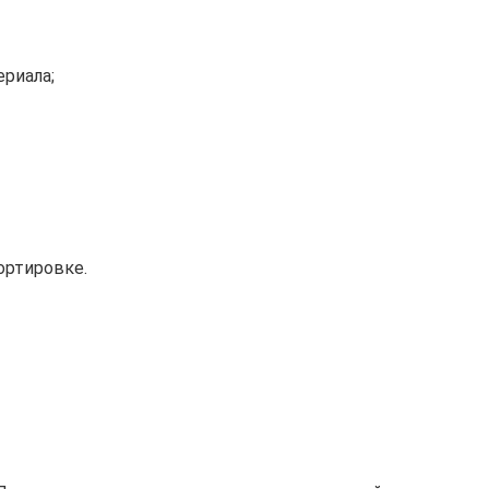
риала;
ортировке.