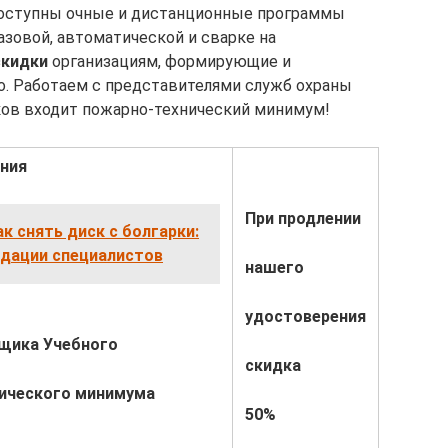
Доступны очные и дистанционные программы
газовой, автоматической и сварке на
скидки
организациям, формирующие и
о. Работаем с представителями служб охраны
ков входит пожарно-технический минимум!
ния
При продлении
ак снять диск с болгарки:
дации специалистов
нашего
удостоверения
щика Учебного
скидка
ического минимума
50%