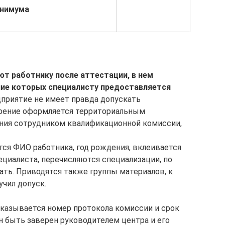
инимума
т работнику после аттестации, в нем
ние которых специалисту предоставляется
дприятие не имеет правда допускать
ерение оформляется территориальным
ния сотрудником квалификационной комиссии,
ся ФИО работника, год рождения, вклеивается
ециалиста, перечисляются специализации, по
ть. Приводятся также группы материалов, к
чил допуск.
казывается номер протокола комиссии и срок
н быть заверен руководителем центра и его