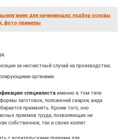
 выжиганию для начинающих: подбор основы
я, фото-примеры
а;
сации за несчастный случай на производстве;
ролирующими органами.
ификацию специалиста
именно в том типе
и формы заготовок, положений сварки, вида
бирается применять. Кроме того, оно
асных приемов труда, позволяющих не
ак собственное, так и своих коллег.
ть с водительскими правами для