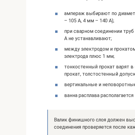
ампераж выбирают по диаметр
– 105 А, 4 мм – 140 А);
при сварном соединении труб
А не устанавливают;
между электродом и прокато
электрода плюс 1 мм;
тонкостенный прокат варят в
прокат, толстостенный допуск
вертикальные и неповоротные 
ванна расплава располагается 
Валик финишного слоя должен выс
соединения проверяется после каж