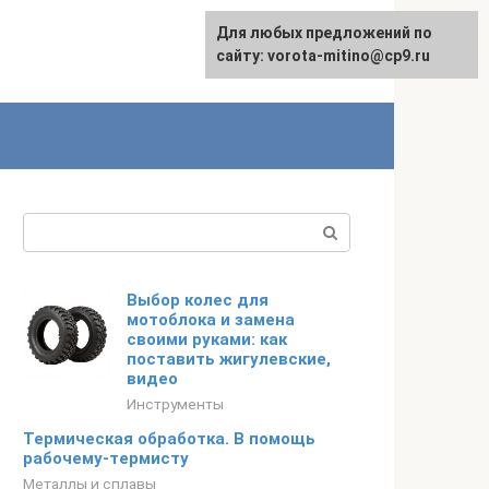
Для любых предложений по
сайту: vorota-mitino@cp9.ru
Поиск:
Выбор колес для
мотоблока и замена
своими руками: как
поставить жигулевские,
видео
Инструменты
Термическая обработка. В помощь
рабочему-термисту
Металлы и сплавы