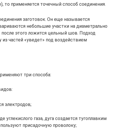
), то применяется точечный способ соединения.
оединения заготовок. Он еще называется
 свариваются небольшие участки на диаметрально
 после этого ложится цельный шов. Подход
у из частей «уведет» под воздействием
применяют три способа:
видов:
ся электродов;
е углекислого газа, дуга создается тугоплавким
используют присадочную проволоку;