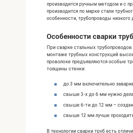
производится ручным методом и с п
производится по марке стали трубног
особенности, трубопроводы низкого
Особенности сварки тру
При сварке стальных трубопроводов 
монтаже трубных конструкций высок
проволоке предъявляются особые тре
толщины стенки:
до 3 мм включительно заварив
свыше 3-х до 6 мм нужно дела
свыше 6-ти до 12 мм – созда
свыше 12 мм лучше проходить
В технологии сварки труб есть отлич