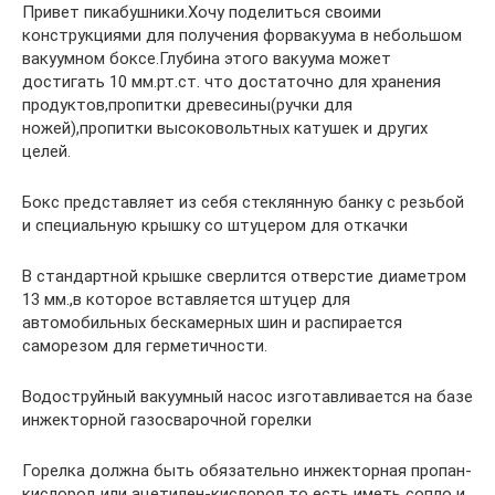
Привет пикабушники.Хочу поделиться своими
конструкциями для получения форвакуума в небольшом
вакуумном боксе.Глубина этого вакуума может
достигать 10 мм.рт.ст. что достаточно для хранения
продуктов,пропитки древесины(ручки для
ножей),пропитки высоковольтных катушек и других
целей.
Бокс представляет из себя стеклянную банку с резьбой
и специальную крышку со штуцером для откачки
В стандартной крышке сверлится отверстие диаметром
13 мм.,в которое вставляется штуцер для
автомобильных бескамерных шин и распирается
саморезом для герметичности.
Водоструйный вакуумный насос изготавливается на базе
инжекторной газосварочной горелки
Горелка должна быть обязательно инжекторная пропан-
кислород или ацетилен-кислород,то есть иметь сопло и