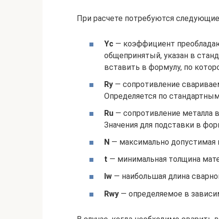
При расчете потребуются следующие 
Yс
— коэффициент преобладаю
общепринятый, указан в станд
вставить в формулу, по котор
Rу
— сопротивление свариваем
Определяется по стандартным
Ru
— сопротивление металла в
Значения для подставки в фор
N
— максимально допустимая 
t
— минимальная толщина мате
lw
— наибольшая длина сварног
Rwу
— определяемое в зависим