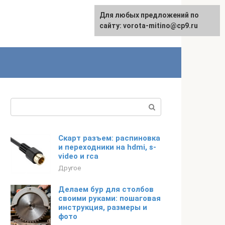
Для любых предложений по
сайту: vorota-mitino@cp9.ru
Поиск:
Скарт разъем: распиновка
и переходники на hdmi, s-
video и rca
Другое
Делаем бур для столбов
своими руками: пошаговая
инструкция, размеры и
фото