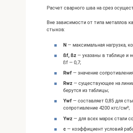
Расчет сварного шва на срез осущес
Вне зависимости от типа металлов к
стыков:
N
— максимальная нагрузка, к
ßf, ßz
— указаны в таблице и не
ßf — 0,7;
Rwf
— значение сопротивления 
Rwz
— существующее на линии
берутся из таблицы;
Ywf
— составляет 0,85 для ст
сопротивление 4200 кгс/см²;
Ywz
— для всех марок стали со
с
— коэффициент условий рабоч