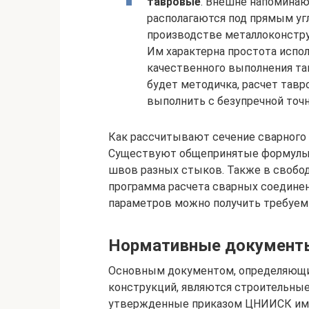
тавровые
. Внешне напомина
располагаются под прямым угл
производстве металлоконстру
Им характерна простота испол
качественного выполнения т
будет методичка, расчет тавр
выполнить с безупречной точ
Как рассчитывают сечение сварного 
Существуют общепринятые формулы,
швов разных стыков. Также в свобод
программа расчета сварных соединен
параметров можно получить требуем
Нормативные документ
Основным документом, определяющи
конструкций, являются строительные 
утвержденные приказом ЦНИИСК им. К