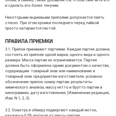
олова, а свинец также добавляется, чтобы смягчить его
и сделать его более текучим.
Некоторыми индиевыми припоями допускается паять
стекло. При этом кромки последнего перед пайкой
просто натираются пастой.
ПРАВИЛА ПРИЕМКИ
3.1. Припои принимают партиями. Каждая партия должна
состоять из припоев одной марки, одного вида и одного
размера. Масса партии не ограничивается. Партия
должна быть оформлена одним документом о качестве,
содержащим: товарный знак или наименование и
товарный знак предприятия-изготовителя; условное
обозначение припоя; номер партии; результаты
химического анализа; массу нетто и брутто партии в
килограммах; дату изготовления; (Измененная редакция,
Изм. N 1, 2, 3).
3.2. Осмотру и обмеру подвергают каждый моток,
катушку и 0,5% прутков от массы партии.