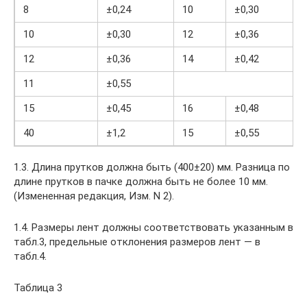
8
±0,24
10
±0,30
10
±0,30
12
±0,36
12
±0,36
14
±0,42
11
±0,55
15
±0,45
16
±0,48
40
±1,2
15
±0,55
1.3. Длина прутков должна быть (400±20) мм. Разница по
длине прутков в пачке должна быть не более 10 мм.
(Измененная редакция, Изм. N 2).
1.4. Размеры лент должны соответствовать указанным в
табл.3, предельные отклонения размеров лент — в
табл.4.
Таблица 3