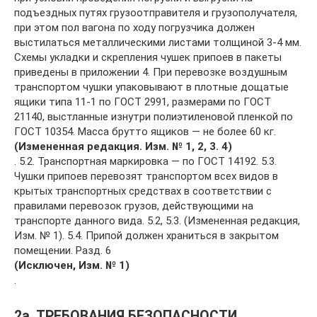
подъездных путях грузоотправителя и грузополучателя,
при этом пол вагона по ходу погрузчика должен
выстилаться металлическими листами толщиной 3-4 мм.
Схемы укладки и скрепления чушек припоев в пакеты
приведены в приложении 4. При перевозке воздушным
транспортом чушки упаковывают в плотные дощатые
ящики типа 11-1 по ГОСТ 2991, размерами по ГОСТ
21140, выстланные изнутри полиэтиленовой пленкой по
ГОСТ 10354. Масса брутто ящиков — не более 60 кг.
(Измененная редакция. Изм. № 1, 2, 3. 4)
. 5.2. Транспортная маркировка — по ГОСТ 14192. 5.3.
Чушки припоев перевозят транспортом всех видов в
крытых транспортных средствах в соответствии с
правилами перевозок грузов, действующими на
транспорте данного вида. 5.2, 5.3. (Измененная редакция,
Изм. № 1). 5.4. Припой должен храниться в закрытом
помещении. Разд. 6
(Исключен, Изм. № 1)
.
2а. ТРЕБОВАНИЯ БЕЗОПАСНОСТИ