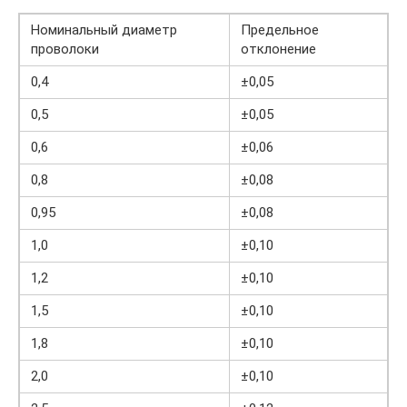
Номинальный диаметр
Предельное
проволоки
отклонение
0,4
±0,05
0,5
±0,05
0,6
±0,06
0,8
±0,08
0,95
±0,08
1,0
±0,10
1,2
±0,10
1,5
±0,10
1,8
±0,10
2,0
±0,10