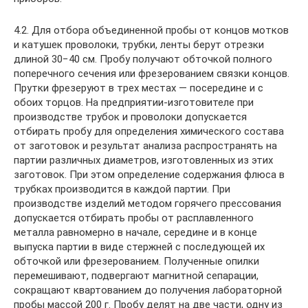
4.2. Для отбора объединенной пробы от концов мотков
и катушек проволоки, трубки, ленты берут отрезки
длиной 30−40 см. Пробу получают обточкой полного
поперечного сечения или фрезерованием связки концов.
Прутки фрезеруют в трех местах — посередине и с
обоих торцов. На предприятии-изготовителе при
производстве трубок и проволоки допускается
отбирать пробу для определения химического состава
от заготовок и результат анализа распространять на
партии различных диаметров, изготовленных из этих
заготовок. При этом определение содержания флюса в
трубках производится в каждой партии. При
производстве изделий методом горячего прессования
допускается отбирать пробы от расплавленного
металла равномерно в начале, середине и в конце
выпуска партии в виде стержней с последующей их
обточкой или фрезерованием. Полученные опилки
перемешивают, подвергают магнитной сепарации,
сокращают квартованием до получения лабораторной
пробы массой 200 г. Пробу делят на две части, одну из