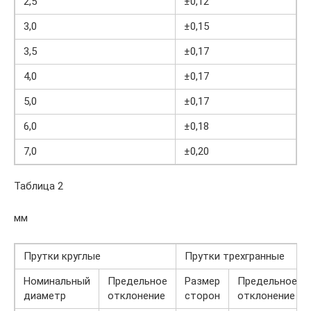
2,5
±0,12
3,0
±0,15
3,5
±0,17
4,0
±0,17
5,0
±0,17
6,0
±0,18
7,0
±0,20
Таблица 2
мм
Прутки круглые
Прутки трехгранные
Номинальный
Предельное
Размер
Предельное
диаметр
отклонение
сторон
отклонение