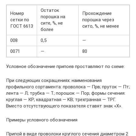
Остаток
Номер
Прохождение
порошка на
сетки по
порошка через
сите, %, не
ГОСТ 6613
сито, %, не менее
более
008
0,5
—
0071
—
80
Условное обозначение припоев проставляют по схеме:
При следующих сокращениях: наименования
профильного сортамента: проволока — Прв; пруток — Пт;
лента — Л; трубка — Т; порошок — Пор; формы сечения:
круглая — КР; квадратная — KB; трехгранная — ТРГ.
Вместо отсутствующего показателя ставят знак «X».
Примеры условного обозначения
Припой в виде проволоки круглого сечения диаметром 2