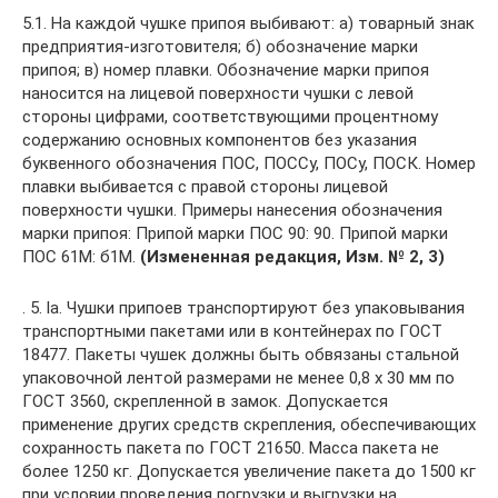
5.1. На каждой чушке припоя выбивают: а) товарный знак
предприятия-изготовителя; б) обозначение марки
припоя; в) номер плавки. Обозначение марки припоя
наносится на лицевой поверхности чушки с левой
стороны цифрами, соответствующими процентному
содержанию основных компонентов без указания
буквенного обозначения ПОС, ПОССу, ПОСу, ПОСК. Номер
плавки выбивается с правой стороны лицевой
поверхности чушки. Примеры нанесения обозначения
марки припоя: Припой марки ПОС 90: 90. Припой марки
ПОС 61М: б1М.
(Измененная редакция, Изм. № 2, 3)
. 5. la. Чушки припоев транспортируют без упаковывания
транспортными пакетами или в контейнерах по ГОСТ
18477. Пакеты чушек должны быть обвязаны стальной
упаковочной лентой размерами не менее 0,8 х 30 мм по
ГОСТ 3560, скрепленной в замок. Допускается
применение других средств скрепления, обеспечивающих
сохранность пакета по ГОСТ 21650. Масса пакета не
более 1250 кг. Допускается увеличение пакета до 1500 кг
при условии проведения погрузки и выгрузки на