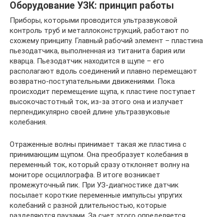
Оборудование УЗК: принцип работы
Приборы, которыми проводится ультразвуковой
контроль труб и металлоконструкций, работают по
схожему принципу. Главный рабочий элемент – пластина
пьезодатчика, выполненная из титанита бария или
кварца. Пьезодатчик находится в щупе – его
располагают вдоль соединений и плавно перемещают
возвратно-поступательными движениями. Пока
происходит перемещение щупа, к пластине поступает
высокочастотный ток, из-за этого она и излучает
перпендикулярно своей длине ультразвуковые
колебания.
Отраженные волны принимает такая же пластина с
принимающим щупом. Она преобразует колебания в
переменный ток, который сразу отклоняет волну на
мониторе осциллографа. В итоге возникает
промежуточный пик. При УЗ-диагностике датчик
посылает короткие переменные импульсы упругих
колебаний с разной длительностью, которые
разделяются паузами. За счет этого определяется