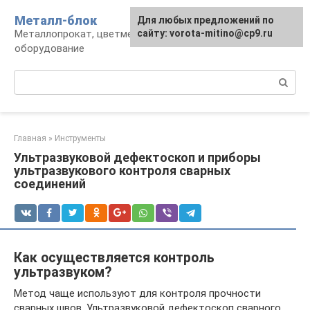
Перейти
Металл-блок
Для любых предложений по
к
Металлопрокат, цветмет, обработка и
сайту: vorota-mitino@cp9.ru
контенту
оборудование
Поиск:
Главная
»
Инструменты
Ультразвуковой дефектоскоп и приборы
ультразвукового контроля сварных
соединений
Как осуществляется контроль
ультразвуком?
Метод чаще используют для контроля прочности
сварных швов. Ультразвуковой дефектоскоп сварного