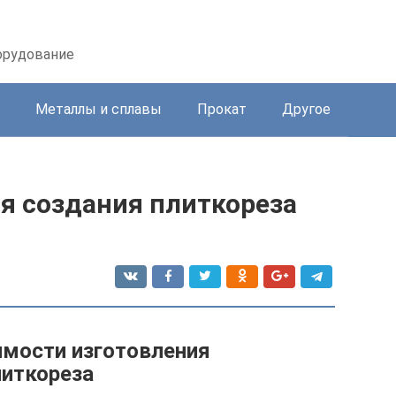
орудование
Металлы и сплавы
Прокат
Другое
я создания плиткореза
имости изготовления
литкореза