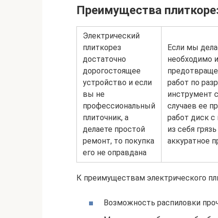
Преимущества плиткоре
Электрический
плиткорез
Если мы дела
достаточно
необходимо 
дорогостоящее
предотвраще
устройство и если
работ по раз
вы не
инструмент с
профессиональный
случаев ее п
плиточник, а
работ диск с
делаете простой
из себя гряз
ремонт, то покупка
аккуратное п
его не оправдана
К преимуществам электрического пли
Возможность распиловки проч