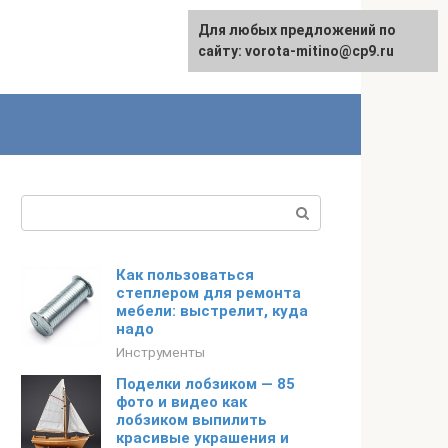
Для любых предложений по
сайту: vorota-mitino@cp9.ru
Поиск:
Как пользоваться
степлером для ремонта
мебели: выстрелит, куда
надо
Инструменты
Поделки лобзиком — 85
фото и видео как
лобзиком выпилить
красивые украшения и