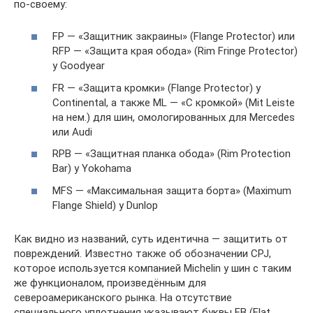
по-своему:
FP — «Защитник закраины» (Flange Protector) или
RFP — «Защита края обода» (Rim Fringe Protector)
у Goodyear
FR — «Защита кромки» (Flange Protector) у
Continental, а также ML — «С кромкой» (Mit Leiste
на нем.) для шин, омологированных для Mercedes
или Audi
RPB — «Защитная планка обода» (Rim Protection
Bar) у Yokohama
MFS — «Максимальная защита борта» (Maximum
Flange Shield) у Dunlop
Как видно из названий, суть идентична — защитить от
повреждений. Известно также об обозначении CPJ,
которое используется компанией Michelin у шин с таким
же функционалом, произведённым для
североамериканского рынка. На отсутствие
специального уплотнения указывают буквы FB (Flat