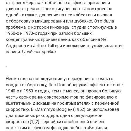
от фленджера как побочного эффекта при записи
длинных треков. Поскольку вес ленты построен на
одной катушке, давление на нее кабестаны вызвал
отбортовку в микшировании или дубляже. Это была
проблема, с которой инженеры студии столкнулись в
1960-х и 1970-х годах при записи больших
концептуальных произведений, как объяснил Ян
Андерсон из Jethro Tull при изложении студийных задач
записи
Тупой как пробка
.
Несмотря на последующие утверждения о том, кто
создал отбортовку, Лес Пол обнаружил эффект в конце
1940-х и 1950-х годах; тем не менее, он провел большую
часть своих ранних экспериментов по фазированию с
ацетатными дисками на проигрывателях с переменной
скоростью. В «Mammy’s Boogie» (1952) он использовал
два дисковых рекордера, один с регулируемой
скоростью.[1][2] Первой хитовой песней с очень
заметным эффектом флэнджера была «Большая