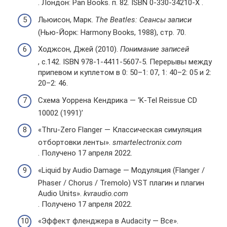
. Лондон: Pan Books. п. 82. ISBN 0-330-34210-X .
Льюисон, Марк.
The Beatles: Сеансы записи
(Нью-Йорк: Harmony Books, 1988), стр. 70.
Ходжсон, Джей (2010).
Понимание записей
, с.142. ISBN 978-1-4411-5607-5. Перерывы между
припевом и куплетом в 0: 50–1: 07, 1: 40–2: 05 и 2:
20–2: 46.
Схема Уоррена Кендрика — ‘K-Tel Reissue CD
10002 (1991)’
«Thru-Zero Flanger — Классическая симуляция
отбортовки ленты».
smartelectronix.com
. Получено 17 апреля 2022.
«Liquid by Audio Damage — Модуляция (Flanger /
Phaser / Chorus / Tremolo) VST плагин и плагин
Audio Units».
kvraudio.com
. Получено 17 апреля 2022.
«Эффект фленджера в Audacity — Все».