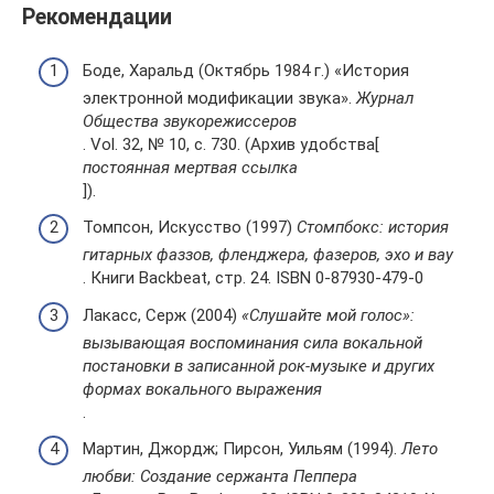
Рекомендации
Боде, Харальд (Октябрь 1984 г.) «История
электронной модификации звука».
Журнал
Общества звукорежиссеров
. Vol. 32, № 10, с. 730. (Архив удобства[
постоянная мертвая ссылка
]).
Томпсон, Искусство (1997)
Стомпбокс: история
гитарных фаззов, фленджера, фазеров, эхо и вау
. Книги Backbeat, стр. 24. ISBN 0-87930-479-0
Лакасс, Серж (2004)
«Слушайте мой голос»:
вызывающая воспоминания сила вокальной
постановки в записанной рок-музыке и других
формах вокального выражения
.
Мартин, Джордж; Пирсон, Уильям (1994).
Лето
любви: Создание сержанта Пеппера