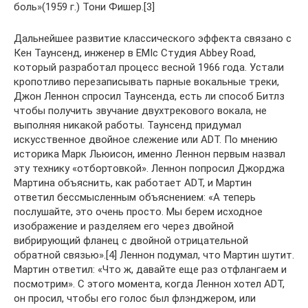
боль»(1959 г.) Тони Фишер.[3]
Дальнейшее развитие классического эффекта связано с
Кен Таунсенд, инженер в EMIс Студия Abbey Road,
который разработал процесс весной 1966 года. Устали
кропотливо перезаписывать парные вокальные треки,
Джон Леннон спросил Таунсенда, есть ли способ Битлз
чтобы получить звучание двухтрекового вокала, не
выполняя никакой работы. Таунсенд придумал
искусственное двойное слежение или ADT. По мнению
историка Марк Льюисон, именно Леннон первым назвал
эту технику «отбортовкой». Леннон попросил Джорджа
Мартина объяснить, как работает ADT, и Мартин
ответил бессмысленным объяснением: «А теперь
послушайте, это очень просто. Мы берем исходное
изображение и разделяем его через двойной
вибрирующий фланец с двойной отрицательной
обратной связью».[4] Леннон подумал, что Мартин шутит.
Мартин ответил: «Что ж, давайте еще раз отфлангаем и
посмотрим». С этого момента, когда Леннон хотел ADT,
он просил, чтобы его голос был флэнджером, или