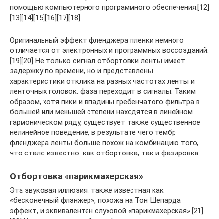
помощью компьютерного программного обеспечения.[12]
[13][14][15][16][17][18]
Оригинальный эффект фленджера пленки немного
отличается от электронных и программных воссозданий.
[19][20] Не только сигнал отбортовки ленты имеет
задержку по времени, но и представлены
характеристики отклика на разных частотах ленты и
ленточных головок. фаза переходит в сигналы. Таким
образом, хотя пики и впадины гребенчатого фильтра в
большей или меньшей степени находятся в линейном
гармоническом ряду, существует также существенное
нелинейное поведение, в результате чего тембр
фленджера ленты больше похож на комбинацию того,
что стало известно. как отбортовка, так и фазировка.
Отбортовка «парикмахерская»
Эта звуковая иллюзия, также известная как
«бесконечный флэнжер», похожа на Тон Шепарда
эффект, и эквивалентен слуховой «парикмахерская».[21]