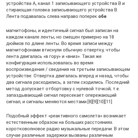
устройства A, канал 1 записывающего устройства B и
стирающая головка записывающего устройства B.
Лента подавалась слева направо поперек
обе
магнитофоны, и идентичный сигнал был записан на
каждом канале ленты, но смещен примерно на 18
дюймов по длине ленты. Во время записи между
магнитофонами втиснули обычную отвертку, чтобы
лента двигалась «в гору» и «вниз». Такая же
конфигурация использовалась во время
воспроизведения / сведения на третьем записывающем
устройстве. Отвертка двигалась вперед и назад, чтобы
два сигнала расходились, а затем сходились. Последний
метод допускает отбортовку с нулевой точкой; т.е.
запаздывающий сигнал пересекает опережающий
сигнал, и сигналы меняются местами.[8][9][10][11]
Подобный эффект «реактивного самолета» возникает
естественным образом на больших расстояниях.
коротковолновое радио музыкальные передачи. В этом
случае различные задержки вызваны различным