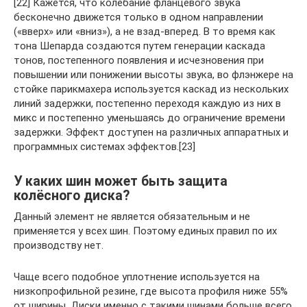
[22] Кажется, что колебание фланцевого звука
бесконечно движется только в одном направлении
(«вверх» или «вниз»), а не взад-вперед. В то время как
тона Шепарда создаются путем генерации каскада
тонов, постепенного появления и исчезновения при
повышении или понижении высоты звука, во флэнжере на
стойке парикмахера используется каскад из нескольких
линий задержки, постепенно переходя каждую из них в
микс и постепенно уменьшаясь до ограничение времени
задержки. Эффект доступен на различных аппаратных и
программных системах эффектов.[23]
У каких шин может быть защита
колёсного диска?
Данный элемент не является обязательным и не
применяется у всех шин. Поэтому единых правил по их
производству нет.
Чаще всего подобное уплотнение используется на
низкопрофильной резине, где высота профиля ниже 55%
от ширины. Диски именно с такими шинами больше всего