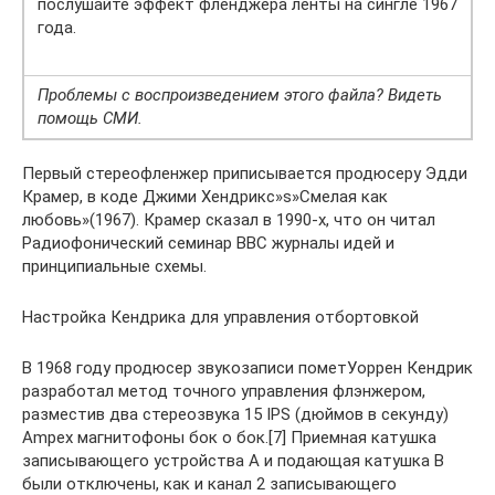
послушайте эффект фленджера ленты на сингле 1967
года.
Проблемы с воспроизведением этого файла? Видеть
помощь СМИ.
Первый стереофленжер приписывается продюсеру Эдди
Крамер, в коде Джими Хендрикс»s»Смелая как
любовь»(1967). Крамер сказал в 1990-х, что он читал
Радиофонический семинар BBC журналы идей и
принципиальные схемы.
Настройка Кендрика для управления отбортовкой
В 1968 году продюсер звукозаписи пометУоррен Кендрик
разработал метод точного управления флэнжером,
разместив два стереозвука 15 IPS (дюймов в секунду)
Ampex магнитофоны бок о бок.[7] Приемная катушка
записывающего устройства A и подающая катушка B
были отключены, как и канал 2 записывающего