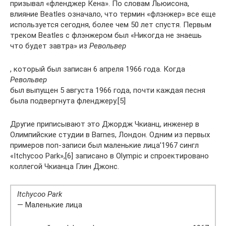
призывал «фленджер Кена». По словам Льюисона,
влияние Beatles означало, что термин «флэнжер» все еще
используется сегодня, более чем 50 лет спустя. Первым
треком Beatles с флэнжером был «Никогда не знаешь
что будет завтра» из
Револьвер
, который был записан 6 апреля 1966 года. Когда
Револьвер
был выпущен 5 августа 1966 года, почти каждая песня
была подвергнута фленджеру.[5]
Другие приписывают это Джордж Чкианц, инженер в
Олимпийские студии в Barnes, Лондон. Одним из первых
примеров поп-записи был маленькие лица’1967 сингл
«Itchycoo Park»,[6] записано в Olympic и спроектировано
коллегой Чкианца Глин Джонс.
Itchycoo Park
— Маленькие лица