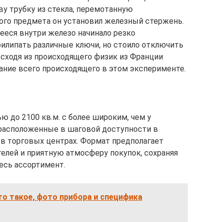
ву трубку из стекла, перемотанную
ого предмета он установил железный стержень.
еся внутри железо начинало резко
прилипать различные ключи, но стоило отключить
 Исходя из происходящего физик из Франции
сание всего происходящего в этом эксперименте.
 до 2100 кв.м. с более широким, чем у
 расположенные в шаговой доступности в
 в торговых центрах. Формат предполагает
елей и приятную атмосферу покупок, сохраняя
есь ассортимент.
то такое, фото прибора и специфика