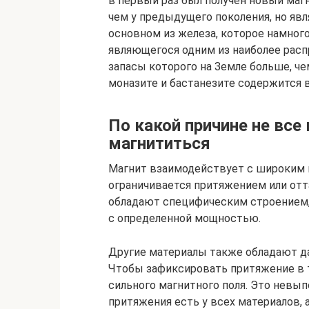
в первый раз был получен новый магн
чем у предыдущего поколения, но яв
основном из железа, которое намного
являющегося одним из наиболее рас
запасы которого на Земле больше, ч
моназите и бастанезите содержится в
По какой причине не вс
магнититься
Магнит взаимодействует с широким 
ограничивается притяжением или от
обладают специфическим строением,
с определенной мощностью.
Другие материалы также обладают д
Чтобы зафиксировать притяжение в т
сильного магнитного поля. Это невы
притяжения есть у всех материалов, 