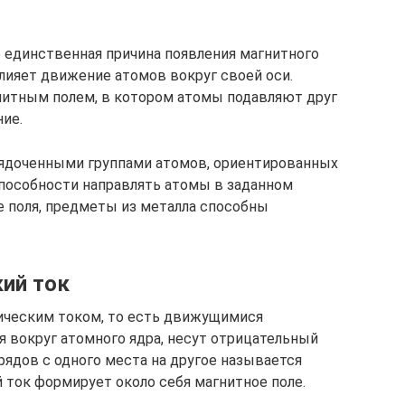
 единственная причина появления магнитного
влияет движение атомов вокруг своей оси.
итным полем, в котором атомы подавляют друг
ние.
ядоченными группами атомов, ориентированных
способности направлять атомы в заданном
 поля, предметы из металла способны
кий ток
ическим током, то есть движущимися
 вокруг атомного ядра, несут отрицательный
рядов с одного места на другое называется
 ток формирует около себя магнитное поле.