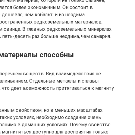
итный материал, который не только сильнее,
ляется более экономичным. Он состоит в
 дешевле, чем кобальт, и из неодима,
пространенных редкоземельных материалов,
ем свинца. В главных редкоземельных минералах
 пять-десять раз больше неодима, чем самария.
е материалы способны
перечнем веществ. Вид взаимодействия не
талкиванием. Отдельные металлы и сплавы
 что дает возможность притягиваться к магниту
анным свойством, но в меньших масштабах.
аких условиях, необходимо создание очень
полнимо в домашних условиях. Почему свойство
а магнититься доступно для восприятия только