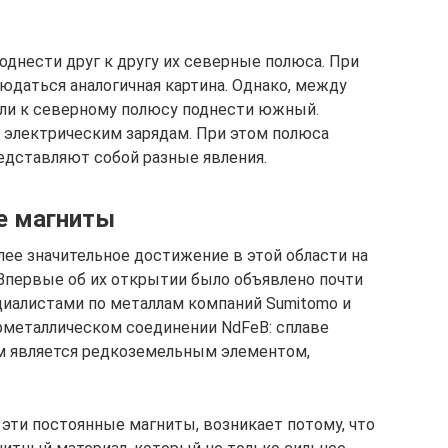
однести друг к другу их северные полюса. При
даться аналогичная картина. Однако, между
сли к северному полюсу поднести южный.
 электрическим зарядам. При этом полюса
едставляют собой разные явления.
е магниты
ее значительное достижение в этой области на
Впервые об их открытии было объявлено почти
циалистами по металлам компаний Sumitomo и
ерметаллическом соединении NdFeB: сплаве
дим является редкоземельным элементом,
эти постоянные магниты, возникает потому, что