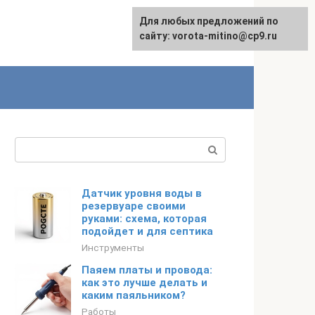
Для любых предложений по
сайту: vorota-mitino@cp9.ru
Поиск:
Датчик уровня воды в
резервуаре своими
руками: схема, которая
подойдет и для септика
Инструменты
Паяем платы и провода:
как это лучше делать и
каким паяльником?
Работы