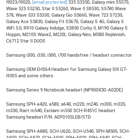
I9023/I9020,
[email protected]
335 S3350, Galaxy mini S5570,
Wave 525 S5250, Star II S5260, Wave II S8530, S5780 Wave
578, Wave 533 S5330, Galaxy Gio S5660, Wave 723 S7230,
Galaxy Ace S5830, Galaxy Fit S5670, Galaxy S 4G, Galaxy S
WiFi 5.0, R910 Galaxy Indulge, S3850 Corby II, M190 Galaxy S
Hoppin, M210S Wave2, M220L Galaxy Neo, M580 Replenish,
C6712 Star II DUOS
Samsung i300, i330, i500, i700 handsfree / headset connector
Samsung OEM EHS64 Headset for Samsung Galaxy SIII GT-
i9305 and some others
Samsung Series 9 Notebook headset (NP900X3D-A02DE)
Samsung SPH-a420, a580, a640, m220, m240, m300, m320,
m330, Rant m540, Exclaim m550 SCH-R451C headset
Samsung headset P/N: AEP010SLEB/STD
Samsung SPH-A880, SCH-U620, SCH-U540, SPH-M500, SCH-
A950, SCH-A870, SCH-A930, SPH-A920, SPH-A940, SCH-