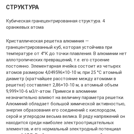
СТРУКТУРА
Кубическая гранецентрированная структура. 4
оранжевых атома
Кристаллическая решетка алюминия —
гранецентрированный куб, которая устойчива при
температуре от 4°К до точки плавления. В алюминии нет
аллотропических превращений, т.е. его строение
постоянно. Элементарная ячейка состоит из четырех
атомов размером 4,049596×10-10 м; при 25 °С атомный
диаметр (кратчайшее расстояние между атомами в
решетке) составляет 2,86×10-10 м, а атомный объем
9,999×10-6 м3/г-атом. Примеси в алюминии
незначительно влияют на величину параметра решетки.
Алюминий обладает большой химической активностью,
энергия образования его соединений с кислородом,
серой и углеродом весьма велика. В ряду напряжений он
находится среди наиболее электроотрицательных
элементов, и его нормальный электродный потенциал