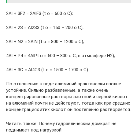
2Al + 3F2 = 2AlF3 (t o = 600 o C);
2Al + 2S = Al2S3 (t o = 150 – 200 o C);
2Al + N2 = 2AlN (t o = 800 – 1200 o C);
4Al + P4 = 4AlPt o = 500 – 800 o C, в атмосфере H2);
4Al + 3C = Al4C3 (t o = 1500 – 1700 o C).
По отношению к воде алюминий практически вполне
устойчив. Сильно разбавленные, а также очень
концентрированные растворы азотной и серной кислот
на алюминий почти не действуют, тогда как при средних
концентрациях этих кислот он постепенно растворяется.
Читать также: Почему гидравлический домкрат не
поднимает под нагрузкой