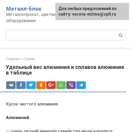
Перейти
Металл-блок
Для любых предложений по
к
Металлопрокат, цветмет, обработка и
сайту: vorota-mitino@cp9.ru
контенту
оборудование
Поиск:
Главная
»
Станки
Удельный вес алюминия и сплавов алюминия
в таблице
Кусок чистого алюминия
Алюминий
— очень редкий минерал семейства меди-купалита