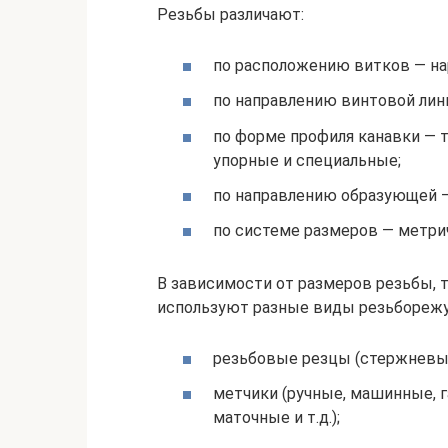
Резьбы различают:
по расположению витков — на
по направлению винтовой лин
по форме профиля канавки — 
упорные и специальные;
по направлению образующей —
по системе размеров — метр
В зависимости от размеров резьбы, 
используют разные виды резьборежу
резьбовые резцы (стержневы
метчики (ручные, машинные, 
маточные и т.д.);