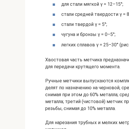
для стали мягкой γ = 12–15°;
стали средней твердости γ = 8
стали твердой γ = 5°;
чугуна и бронзы γ = 0–5°;
легких сплавов γ = 25–30° (рис. 
Хвостовая часть метчика предназначе
для передачи крутящего момента.
Ручные метчики выпускаются компле
делят по назначению на черновой, ср
снимая при этом до 60% металла; сре
металла; третий (чистовой) метчик п
резьбы, снимая до 10% металла.
Для нарезания трубных и мелких мет