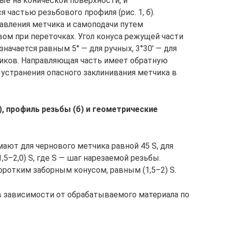
е на конической поверхности, и
частью резьбового профиля (рис. 1, б).
авления метчика и самоподачи путем
вом при переточках. Угол конуса режущей части
значается равным 5° — для ручных, 3°30′ — для
чиков. Направляющая часть имеет обратную
 устранения опасного заклинивания метчика в
, профиль резьбы (б) и геометрические
ают для чернового метчика равной 45 S, для
1,5–2,0) S, где S — шаг нарезаемой резьбы.
ротким заборным конусом, равным (1,5–2) S.
 зависимости от обрабатываемого материала по