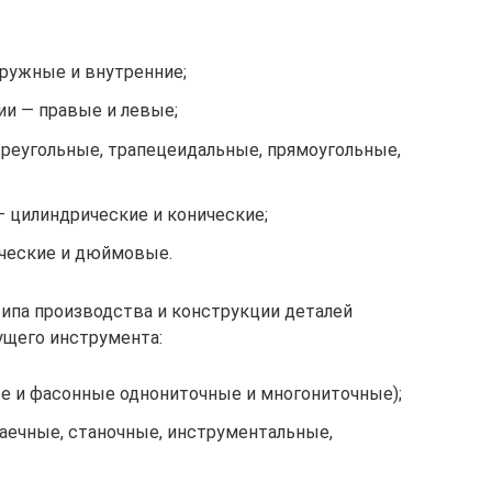
ружные и внутренние;
ии — правые и левые;
треугольные, трапецеидальные, прямоугольные,
 цилиндрические и конические;
ические и дюймовые.
типа производства и конструкции деталей
щего инструмента:
е и фасонные однониточные и многониточные);
гаечные, станочные, инструментальные,