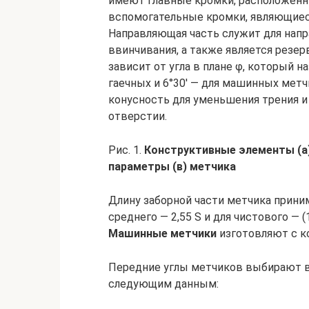
имеют главные кромки, расположенны
вспомогательные кромки, являющиеся 
Направляющая часть служит для напр
ввинчивания, а также является резер
зависит от угла в плане φ, который на
гаечных и 6°30′ — для машинных мет
конусность для уменьшения трения и
отверстии.
Рис. 1.
Конструктивные элементы (а)
параметры (в) метчика
Длину заборной части метчика приним
среднего — 2,55 S и для чистового — (
Машинные метчики
изготовляют с ко
Передние углы метчиков выбирают в
следующим данным: