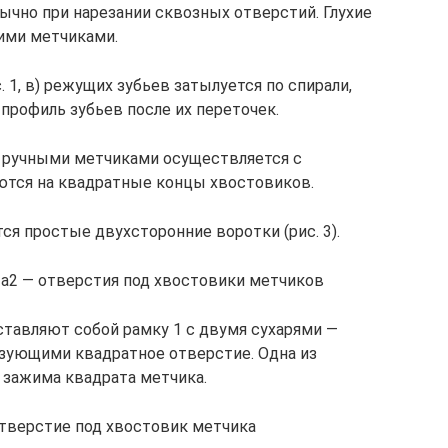
чно при нарезании сквозных отверстий. Глухие
ими метчиками.
. 1, в) режущих зубьев затылуется по спирали,
профиль зубьев после их переточек.
ы ручными метчиками осуществляется с
тся на квадратные концы хвостовиков.
я простые двухсторонние воротки (рис. 3).
, а2 — отверстия под хвостовики метчиков
ставляют собой рамку 1 с двумя сухарями —
зующими квадратное отверстие. Одна из
 зажима квадрата метчика.
тверстие под хвостовик метчика