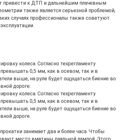
 привести к ДТП и дальнейшим плачевным
еометрии также является серьезной проблемой,
таких случаях профессионалы также советуют
 эксплуатации.
ировку колеса. Согласно техрегламенту
ревышать 0,5 мм, как в осевом, так и в
атели выше, на руле будет ощущаться биение во
вной дороге.
ировку колеса. Согласно техрегламенту
ревышать 0,5 мм, как в осевом, так и в
атели выше, на руле будет ощущаться биение во
вной дороге.
прокатки занимает два и более часа. Чтобы
ревают место вмятины паяльной лампой. Этого