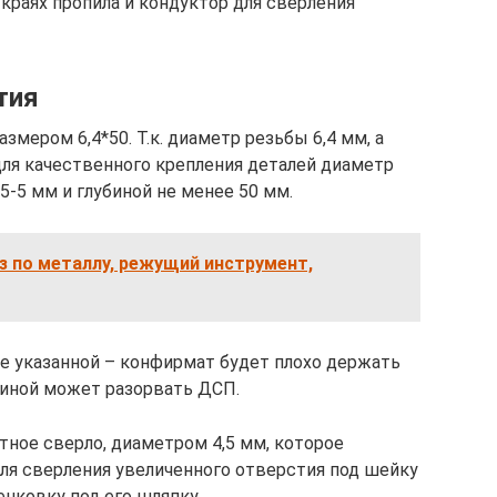
краях пропила и кондуктор для сверления
тия
мером 6,4*50. Т.к. диаметр резьбы 6,4 мм, а
для качественного крепления деталей диаметр
5-5 мм и глубиной не менее 50 мм.
 по металлу, режущий инструмент,
е указанной – конфирмат будет плохо держать
щиной может разорвать ДСП.
ное сверло, диаметром 4,5 мм, которое
ля сверления увеличенного отверстия под шейку
енковку под его шляпку.