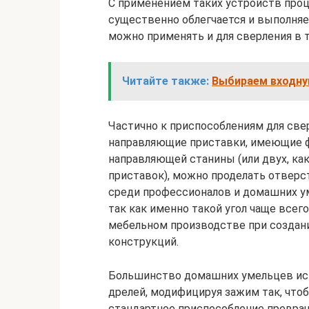
С применением таких устройств про
существенно облегчается и выполня
можно применять и для сверления в 
Читайте также:
Выбираем входную
Частично к приспособлениям для све
направляющие приставки, имеющие ф
направляющей станины (или двух, к
приставок), можно проделать отверс
среди профессионалов и домашних ум
так как именно такой угол чаще всег
мебельном производстве при создан
конструкций.
Большинство домашних умельцев исп
дрелей, модифицируя зажим так, чтоб
стандартное приспособление превращ