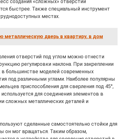
цесс создания «сложных» отверстий
ется быстрее. Также специальный инструмент
труднодоступных местах.
 металлическую дверь в квартиру, в дом
рления отверстий под углом можно отнести
ункцию регулировки наклона. При закреплении
ак в большинстве моделей современных
тия под различными углами. Наиболее популярны
ельцев приспособления для сверления под 45°,
о используется для соединения элементов в
ии сложных металлических деталей и
ользуют сделанные самостоятельно стойки для
ы он мог вращаться. Таким образом,
ается в устройство для сверления отверстий в