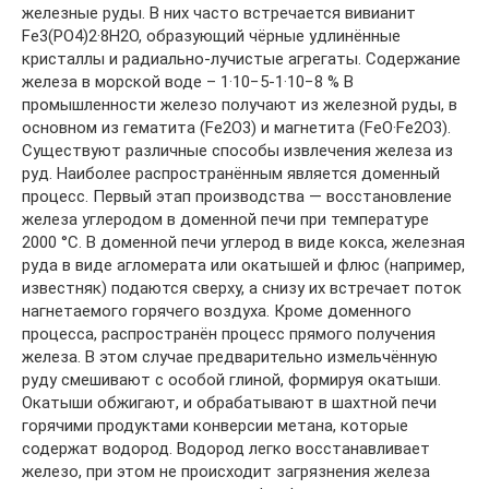
железные руды. В них часто встречается вивианит
Fe3(PO4)2·8H2O, образующий чёрные удлинённые
кристаллы и радиально-лучистые агрегаты. Содержание
железа в морской воде – 1·10−5-1·10−8 % В
промышленности железо получают из железной руды, в
основном из гематита (Fe2O3) и магнетита (FeO·Fe2O3).
Существуют различные способы извлечения железа из
руд. Наиболее распространённым является доменный
процесс. Первый этап производства — восстановление
железа углеродом в доменной печи при температуре
2000 °C. В доменной печи углерод в виде кокса, железная
руда в виде агломерата или окатышей и флюс (например,
известняк) подаются сверху, а снизу их встречает поток
нагнетаемого горячего воздуха. Кроме доменного
процесса, распространён процесс прямого получения
железа. В этом случае предварительно измельчённую
руду смешивают с особой глиной, формируя окатыши.
Окатыши обжигают, и обрабатывают в шахтной печи
горячими продуктами конверсии метана, которые
содержат водород. Водород легко восстанавливает
железо, при этом не происходит загрязнения железа