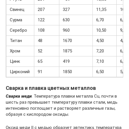
Свинец
207
327
11,35
10,6
Сурма
122
630
6,70
6,79
Серебро
108
960
10,50
9,35
Титан
48
1670
4,50
4,10
Хром
52
1875
7,20
6,30
Цинк
65
419
7,10
6,60
Цирконий
91
1850
6,50
5,80
Сварка и плавка цветных металлов
Сварка меди
. Температура плавки металла Cu, почти в
шесть раз превышает температуру плавки стали, медь
интенсивно поглощает и растворяет различные газы,
образуя с кислородом оксиды.
Оксид меди II с медью образует эвтектику, температура