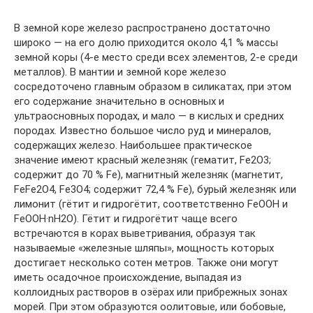
В земной коре железо распространено достаточно
широко — на его долю приходится около 4,1 % массы
земной коры (4-е место среди всех элементов, 2-е среди
металлов). В мантии и земной коре железо
сосредоточено главным образом в силикатах, при этом
его содержание значительно в основных и
ультраосновных породах, и мало — в кислых и средних
породах. Известно большое число руд и минералов,
содержащих железо. Наибольшее практическое
значение имеют красный железняк (гематит, Fe2O3;
содержит до 70 % Fe), магнитный железняк (магнетит,
FeFe2O4, Fe3O4; содержит 72,4 % Fe), бурый железняк или
лимонит (гётит и гидрогётит, соответственно FeOOH и
FeOOH·nH2O). Гётит и гидрогётит чаще всего
встречаются в корах выветривания, образуя так
называемые «железные шляпы», мощность которых
достигает несколько сотен метров. Также они могут
иметь осадочное происхождение, выпадая из
коллоидных растворов в озёрах или прибрежных зонах
морей. При этом образуются оолитовые, или бобовые,