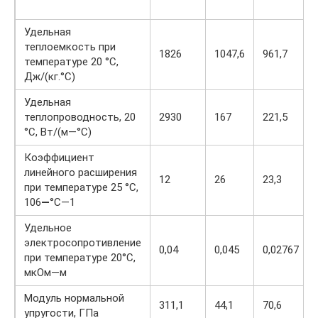
Удельная
теплоемкость при
1826
1047,6
961,7
температуре 20 °С,
Дж/(кг.°С)
Удельная
теплопроводность, 20
2930
167
221,5
°С, Вт/(м—°С)
Коэффициент
линейного расширения
12
26
23,3
при температуре 25 °С,
106
—
°С—1
Удельное
электросопротивление
0,04
0,045
0,02767
при температуре 20°С,
мкОм—м
Модуль нормальной
311,1
44,1
70,6
упругости, ГПа