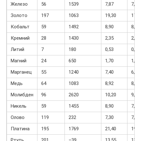
Железо
56
1539
7,87
7,00
Золото
197
1063
19,30
17,3
Кобальт
59
1492
8,90
8,30
Кремний
28
1430
2,35
2,53
Литий
7
180
0,53
0,50
Магний
24
650
1,70
1,59
Марганец
55
1240
7,40
6,75
Медь
64
1083
8,92
8,0
Молибден
96
2620
10,20
9,30
Никель
59
1455
8,90
7,90
Олово
119
232
7,30
7,00
Платина
195
1769
21,40
19,7
Ртуть
201
–39
13,55
13,7