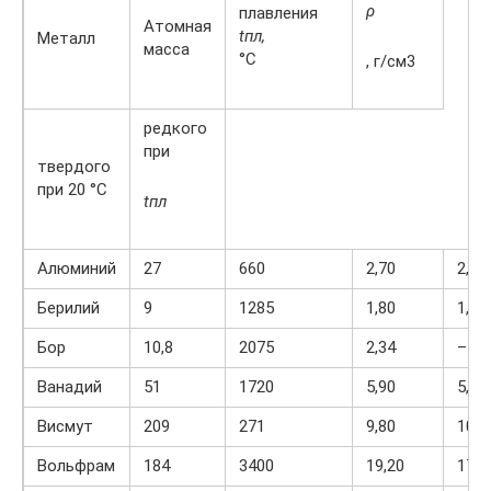
ρ
плавления
Атомная
t
пл
,
Металл
масса
°С
, г/см3
редкого
при
твердого
при 20 °С
t
пл
Алюминий
27
660
2,70
2,37
Берилий
9
1285
1,80
1,69
Бор
10,8
2075
2,34
–
Ванадий
51
1720
5,90
5,73
Висмут
209
271
9,80
10,0
Вольфрам
184
3400
19,20
17,6