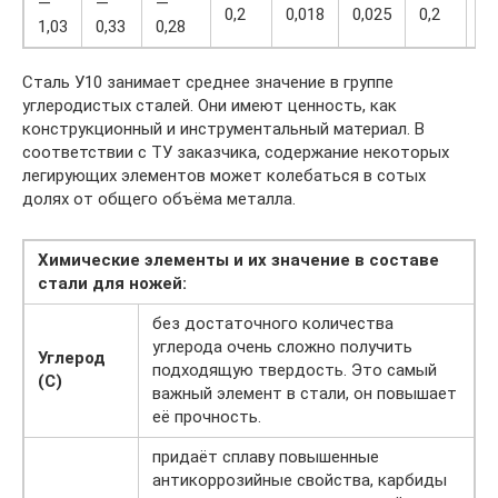
—
—
—
0,2
0,018
0,025
0,2
0,
1,03
0,33
0,28
Сталь У10 занимает среднее значение в группе
углеродистых сталей. Они имеют ценность, как
конструкционный и инструментальный материал. В
соответствии с ТУ заказчика, содержание некоторых
легирующих элементов может колебаться в сотых
долях от общего объёма металла.
Химические элементы и их значение в составе
стали для ножей:
без достаточного количества
углерода очень сложно получить
Углерод
подходящую твердость. Это самый
(C)
важный элемент в стали, он повышает
её прочность.
придаёт сплаву повышенные
антикоррозийные свойства, карбиды