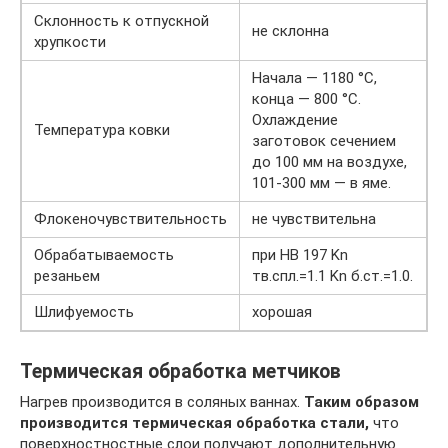
Склонность к отпускной
не склонна
хрупкости
Начала — 1180 °C,
конца — 800 °C.
Охлаждение
Температура ковки
заготовок сечением
до 100 мм на воздухе,
101-300 мм — в яме.
Флокеночувствительность
не чувствительна
Обрабатываемость
при НВ 197 Kn
резаньем
тв.спл.=1.1 Kn б.ст.=1.0.
Шлифуемость
хорошая
Термическая обработка метчиков
Нагрев производится в соляных ваннах.
Таким образом
производится термическая обработка стали,
что
поверхностностные слои получают дополнительную