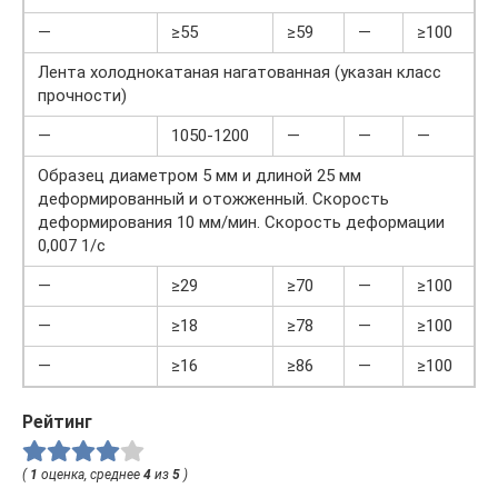
—
≥55
≥59
—
≥100
Лента холоднокатаная нагатованная (указан класс
прочности)
—
1050-1200
—
—
—
Образец диаметром 5 мм и длиной 25 мм
деформированный и отожженный. Скорость
деформирования 10 мм/мин. Скорость деформации
0,007 1/с
—
≥29
≥70
—
≥100
—
≥18
≥78
—
≥100
—
≥16
≥86
—
≥100
Рейтинг
(
1
оценка, среднее
4
из
5
)