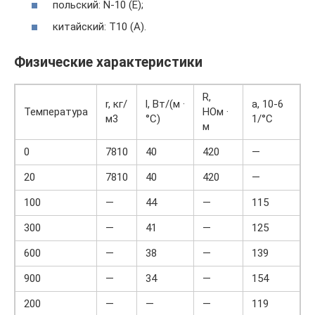
польский: N-10 (E);
китайский: T10 (A).
Физические характеристики
R,
r, кг/
l, Вт/(м ·
a, 10-6
Температура
НОм ·
м3
°С)
1/°С
м
0
7810
40
420
—
20
7810
40
420
—
100
—
44
—
115
300
—
41
—
125
600
—
38
—
139
900
—
34
—
154
200
—
—
—
119