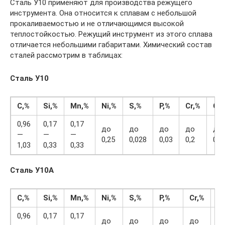
Сталь У10 применяют для производства режущего
инструмента. Она относится к сплавам с небольшой
прокаливаемостью и не отличающимся высокой
теплостойкостью. Режущий инструмент из этого сплава
отличается небольшими габаритами. Химический состав
сталей рассмотрим в таблицах:
Сталь У10
C,%
Si,%
Mn,%
Ni,%
S,%
P,%
Cr,%
Cu
0,96
0,17
0,17
до
до
до
до
до
—
—
—
0,25
0,028
0,03
0,2
0,2
1,03
0,33
0,33
Сталь У10А
C,%
Si,%
Mn,%
Ni,%
S,%
P,%
Cr,%
C
0,96
0,17
0,17
до
до
до
до
д