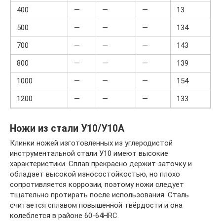
400
—
—
—
13
500
—
—
—
134
700
—
—
—
143
800
—
—
—
139
1000
—
—
—
154
1200
—
—
—
133
Ножи из стали У10/У10А
Клинки ножей изготовленных из углеродистой
инструментальной стали У10 имеют высокие
характеристики. Сплав прекрасно держит заточку и
обладает высокой износостойкостью, но плохо
сопротивляется коррозии, поэтому ножи следует
тщательно протирать после использования. Сталь
считается сплавом повышенной твёрдости и она
колеблется в районе 60-64HRC.