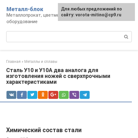
Перейти
Металл-блок
Для любых предложений по
к
Металлопрокат, цветмет, обработка и
сайту: vorota-mitino@cp9.ru
контенту
оборудование
Поиск:
Главная
»
Металлы и сплавы
Сталь У10 и У10А два аналога для
изготовления ножей с сверхпрочными
характеристиками
Химический состав стали