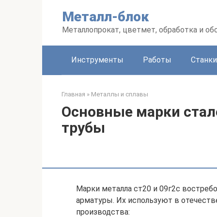
Перейти
Металл-блок
к
контенту
Металлопрокат, цветмет, обработка и об
Инструменты
Работы
Станки
Главная
»
Металлы и сплавы
Основные марки стал
трубы
Марки металла ст20 и 09г2с востреб
арматуры. Их используют в отечест
производства: