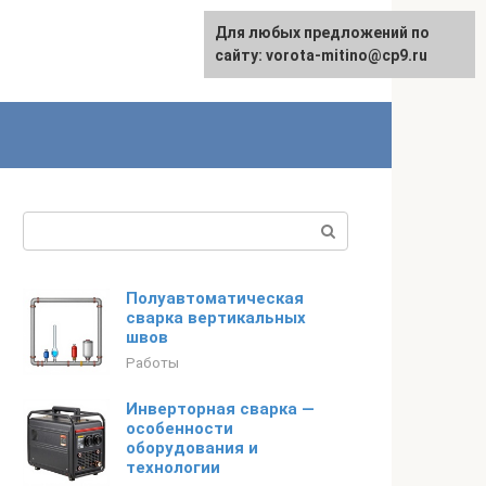
Для любых предложений по
сайту: vorota-mitino@cp9.ru
Поиск:
Полуавтоматическая
сварка вертикальных
швов
Работы
Инверторная сварка —
особенности
оборудования и
технологии