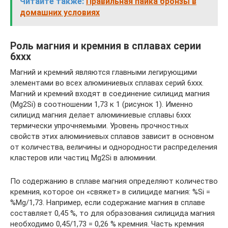
Читайте также:
Правильная пайка бронзы в
домашних условиях
Роль магния и кремния в сплавах серии
6ххх
Магний и кремний являются главными легирующими
элементами во всех алюминиевых сплавах серий 6ххх.
Магний и кремний входят в соединение силицид магния
(Mg2Si) в соотношении 1,73 к 1 (рисунок 1). Именно
силицид магния делает алюминиевые сплавы 6ххх
термически упрочняемыми. Уровень прочностных
свойств этих алюминиевых сплавов зависит в основном
от количества, величины и однородности распределения
кластеров или частиц Mg2Si в алюминии.
По содержанию в сплаве магния определяют количество
кремния, которое он «свяжет» в силициде магния: %Si =
%Mg/1,73. Например, если содержание магния в сплаве
составляет 0,45 %, то для образования силицида магния
необходимо 0,45/1,73 = 0,26 % кремния. Часть кремния