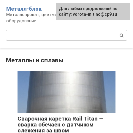
Перейти
Металл-блок
Для любых предложений по
к
Металлопрокат, цветмет, обработка и
сайту: vorota-mitino@cp9.ru
контенту
оборудование
Поиск:
Металлы и сплавы
Сварочная каретка Rail Titan —
сварка обечаек с датчиком
слежения за швом