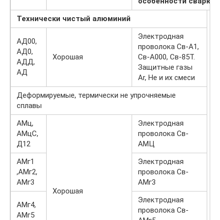
особенности сварки
Технически чистый алюминий
Электродная
АД00,
проволока Св-А1,
АД0,
Хорошая
Св-А000, Св-85Т.
АДД,
Защитные газы
АД
Ar, He и их смеси
Деформируемые, термически не упрочняемые
сплавы
АМц,
Электродная
АМцС,
проволока Св-
Д12
АМЦ
АМг1
Электродная
,АМг2,
проволока Св-
АМг3
АМг3
Хорошая
Электродная
АМг4,
проволока Св-
АМг5