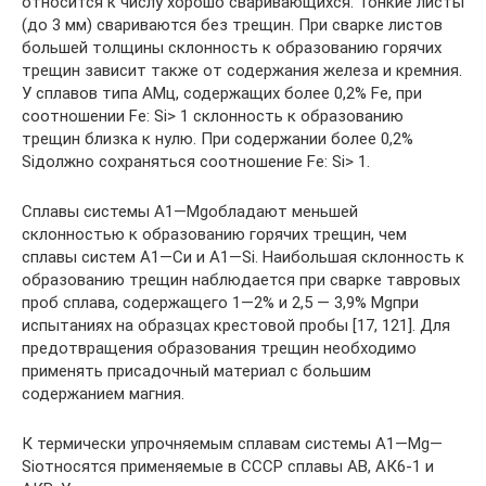
относится к числу хорошо сваривающихся. Тонкие листы
(до 3 мм) свариваются без трещин. При сварке листов
большей толщины склонность к образованию горячих
трещин зависит также от содержания железа и кремния.
У сплавов типа АМц, содержащих более 0,2% Fe, при
соотноше­нии Fe: Si> 1 склонность к образованию
трещин близка к нулю. При содержании более 0,2%
Siдолжно сохраняться соотношение Fe: Si> 1.
Сплавы системы А1—Mgобладают меньшей
склонностью к об­разованию горячих трещин, чем
сплавы систем А1—Си и А1—Si. Наибольшая склонность к
образованию трещин наблюдается при сварке тавровых
проб сплава, содержащего 1—2% и 2,5 — 3,9% Mgпри
испытаниях на образцах крестовой пробы [17, 121]. Для
предотвращения образования трещин необходимо
применять при­садочный материал с большим
содержанием магния.
К термически упрочняемым сплавам системы А1—Mg—
Siотносятся применяемые в СССР сплавы АВ, АК6-1 и