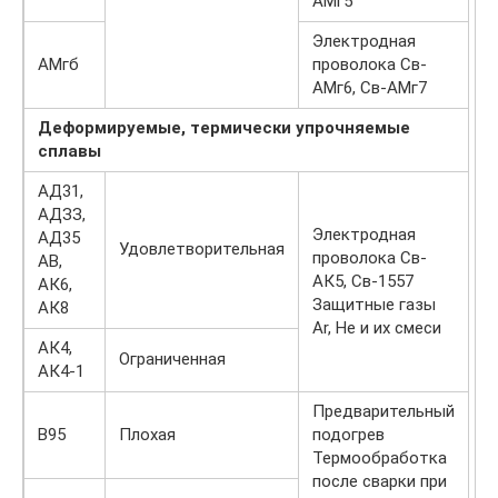
АМг5
Электродная
АМгб
проволока Св-
АМг6, Св-АМг7
Деформируемые, термически упрочняемые
сплавы
О
АД31,
к
АДЗЗ,
Электродная
п
АД35
Удовлетворительная
проволока Св-
о
АВ,
АК5, Св-1557
о
АК6,
Защитные газы
п
АК8
Ar, He и их смеси
АК4,
Ограниченная
АК4-1
Предварительный
В95
Плохая
подогрев
Термообработка
после сварки при