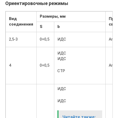
Ориентировочные режимы
Размеры, мм
Вид
Про
соединения
сва
S
b
2,5-3
0+0,5
ИДС
Ar
ИДС
ИДС
4
0+0,5
Ar Не
СТР
ИДС
ИДС
Читайте также: