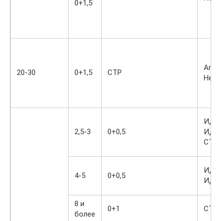
0+1,5
Ar Н
20-30
0+1,5
СТР
Не
ИДС
2,5-3
0+0,5
ИДС
СТР
ИДС
4-5
0+0,5
ИДС
8 и
0+1
СТР
более