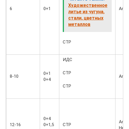
Художественное
6
0+1
Ar Не
литье из чугуна,
стали, цветных
металлов
СТР
ИДС
СТР
0+1
8-10
Ar Ar
0+4
СТР
0+4
Ar Ar
12-16
0+1,5
СТР
Не+A