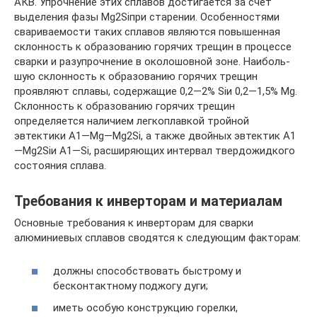
АКВ. Упроч­нение этих сплавов достигается за счет
выделения фазы Mg2Siпри старении. Особенностями
свариваемости таких сплавов яв­ляются повышенная
склонность к образованию горячих трещин в процессе
сварки и разупрочнение в околошовной зоне. Наиболь­
шую склонность к образованию горячих трещин
проявляют сплавы, содержащие 0,2—2% Siи 0,2—1,5% Mg.
Склонность к образованию горячих трещин
определяется наличием легкоплавкой трой­ной
эвтектики А1—Mg—Mg2Si, а также двойных эвтектик А1
—Mg2Siи А1—Si, расширяющих интервал твердожидкого
состояния сплава.
Требования к инверторам и материалам
Основные требования к инверторам для сварки
алюминиевых сплавов сводятся к следующим факторам:
должны способствовать быстрому и
бесконтактному поджогу дуги;
иметь особую конструкцию горелки,